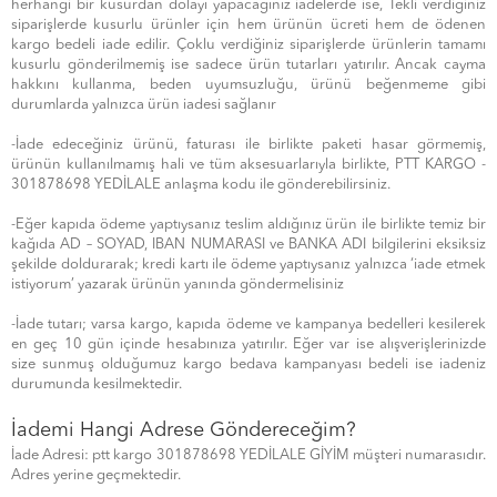
herhangi bir kusurdan dolayı yapacağınız iadelerde ise, Tekli verdiğiniz
siparişlerde kusurlu ürünler için hem ürünün ücreti hem de ödenen
kargo bedeli iade edilir. Çoklu verdiğiniz siparişlerde ürünlerin tamamı
kusurlu gönderilmemiş ise sadece ürün tutarları yatırılır. Ancak cayma
hakkını kullanma, beden uyumsuzluğu, ürünü beğenmeme gibi
durumlarda yalnızca ürün iadesi sağlanır
-İade edeceğiniz ürünü, faturası ile birlikte paketi hasar görmemiş,
ürünün kullanılmamış hali ve tüm aksesuarlarıyla birlikte, PTT KARGO -
301878698 YEDİLALE anlaşma kodu ile gönderebilirsiniz.
-Eğer kapıda ödeme yaptıysanız teslim aldığınız ürün ile birlikte temiz bir
kağıda AD – SOYAD, IBAN NUMARASI ve BANKA ADI bilgilerini eksiksiz
şekilde doldurarak; kredi kartı ile ödeme yaptıysanız yalnızca ‘iade etmek
istiyorum’ yazarak ürünün yanında göndermelisiniz
-İade tutarı; varsa kargo, kapıda ödeme ve kampanya bedelleri kesilerek
en geç 10 gün içinde hesabınıza yatırılır. Eğer var ise alışverişlerinizde
size sunmuş olduğumuz kargo bedava kampanyası bedeli ise iadeniz
durumunda kesilmektedir.
İademi Hangi Adrese Göndereceğim?
İade Adresi: ptt kargo 301878698 YEDİLALE GİYİM müşteri numarasıdır.
Adres yerine geçmektedir.