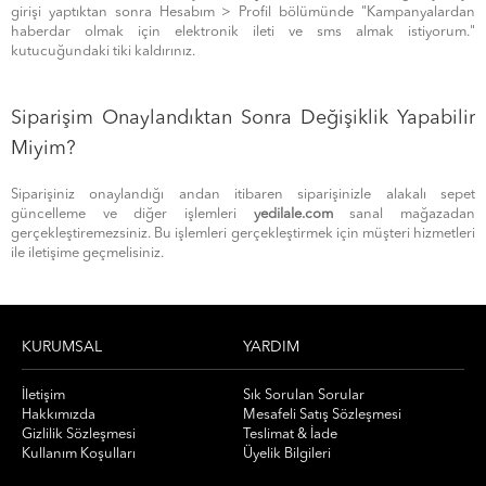
girişi yaptıktan sonra Hesabım > Profil bölümünde "Kampanyalardan
haberdar olmak için elektronik ileti ve sms almak istiyorum."
kutucuğundaki tiki kaldırınız.
Siparişim Onaylandıktan Sonra Değişiklik Yapabilir
Miyim?
Siparişiniz onaylandığı andan itibaren siparişinizle alakalı sepet
güncelleme ve diğer işlemleri
yedilale.com
sanal mağazadan
gerçekleştiremezsiniz. Bu işlemleri gerçekleştirmek için müşteri hizmetleri
ile iletişime geçmelisiniz.
KURUMSAL
YARDIM
İletişim
Sık Sorulan Sorular
Hakkımızda
Mesafeli Satış Sözleşmesi
Gizlilik Sözleşmesi
Teslimat & İade
Kullanım Koşulları
Üyelik Bilgileri