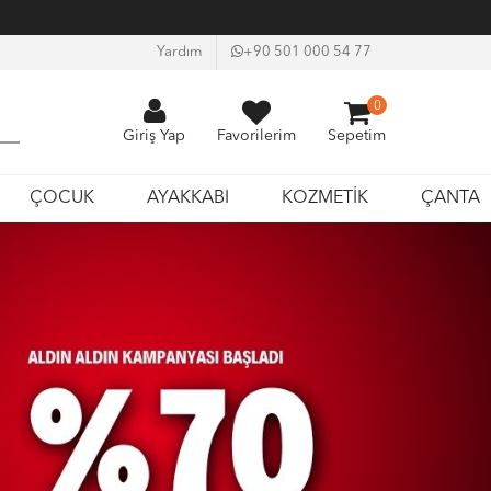
Yardım
+90 501 000 54 77
0
Giriş Yap
Favorilerim
Sepetim
ÇOCUK
AYAKKABI
KOZMETİK
ÇANTA