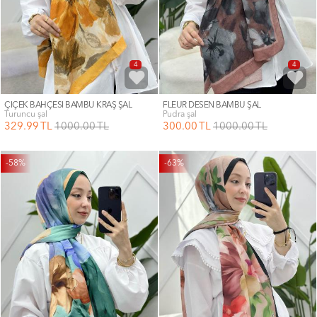
4
4
ÇİÇEK BAHÇESİ BAMBU KRAŞ ŞAL
FLEUR DESEN BAMBU ŞAL
turuncu şal
pudra şal
329
.99
TL
1000
.00
TL
300
.00
TL
1000
.00
TL
-58%
-63%