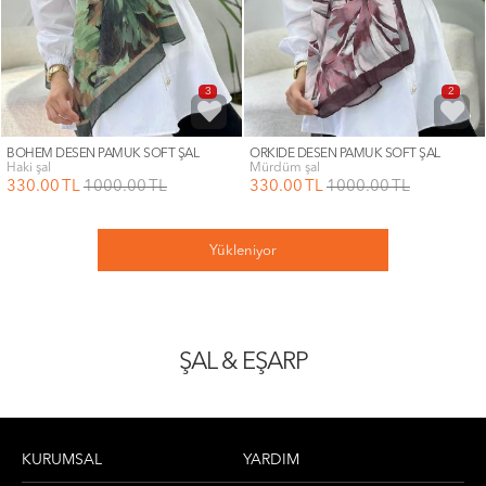
3
2
BOHEM DESEN PAMUK SOFT ŞAL
ORKİDE DESEN PAMUK SOFT ŞAL
haki şal
mürdüm şal
330
.00
TL
1000
.00
TL
330
.00
TL
1000
.00
TL
Yükleniyor
ŞAL & EŞARP
KURUMSAL
YARDIM