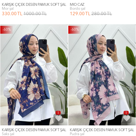
KARIŞIK ÇİÇEK DESEN PAMUK SOFT ŞAL
MİO CAZ
mor şal
bordo şal
330
.00
TL
1000
.00
TL
129
.00
TL
280
.00
TL
-60%
-60%
1
1
KARIŞIK ÇİÇEK DESEN PAMUK SOFT ŞAL
KARIŞIK ÇİÇEK DESEN PAMUK SOFT ŞAL
saks şal
pudra şal