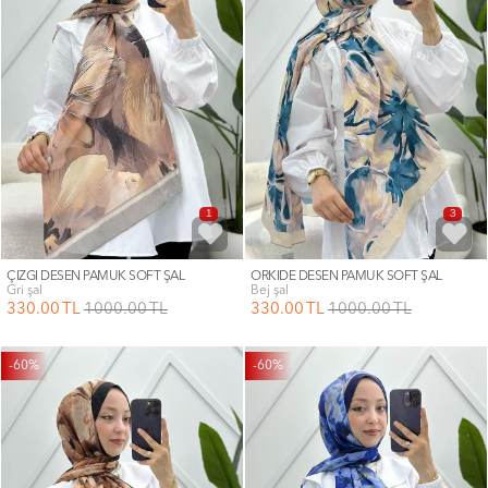
1
3
ÇİZGİ DESEN PAMUK SOFT ŞAL
ORKİDE DESEN PAMUK SOFT ŞAL
gri şal
bej şal
330
.00
TL
1000
.00
TL
330
.00
TL
1000
.00
TL
-60%
-60%