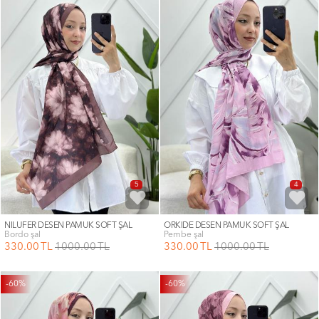
5
4
NİLÜFER DESEN PAMUK SOFT ŞAL
ORKİDE DESEN PAMUK SOFT ŞAL
bordo şal
pembe şal
330
.00
TL
1000
.00
TL
330
.00
TL
1000
.00
TL
-60%
-60%