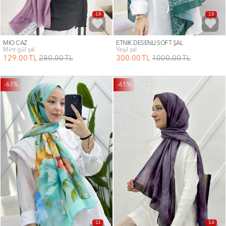
18
18
MİO CAZ
ETNİK DESENLİ SOFT ŞAL
mint gül şal
yeşil şal
129
.00
TL
280
.00
TL
300
.00
TL
1000
.00
TL
-63%
-61%
11
14