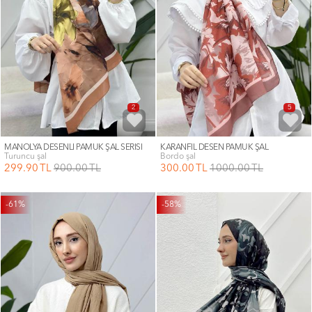
2
5
MANOLYA DESENLİ PAMUK ŞAL SERİSİ
KARANFİL DESEN PAMUK ŞAL
turuncu şal
bordo şal
299
.90
TL
900
.00
TL
300
.00
TL
1000
.00
TL
-61%
-58%