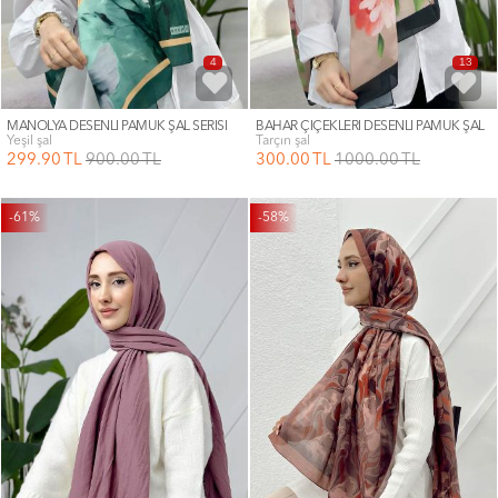
4
13
MANOLYA DESENLİ PAMUK ŞAL SERİSİ
BAHAR ÇİÇEKLERİ DESENLİ PAMUK ŞAL
yeşil şal
tarçın şal
299
.90
TL
900
.00
TL
300
.00
TL
1000
.00
TL
-61%
-58%