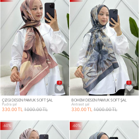
3
1
ÇİZGİ DESEN PAMUK SOFT ŞAL
BOHEM DESEN PAMUK SOFT ŞAL
pudra şal
antrasit şal
330
.00
TL
1000
.00
TL
330
.00
TL
1000
.00
TL
-60%
-60%