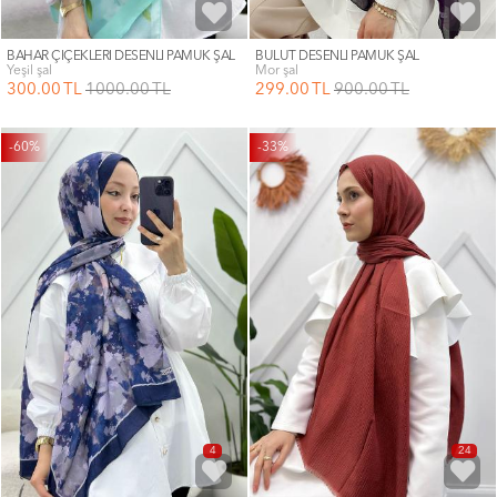
BAHAR ÇİÇEKLERİ DESENLİ PAMUK ŞAL
BULUT DESENLİ PAMUK ŞAL
yeşil şal
mor şal
300
.00
TL
1000
.00
TL
299
.00
TL
900
.00
TL
-60%
-33%
4
24