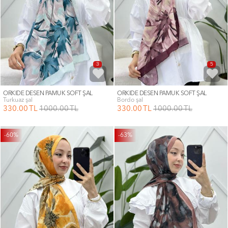
3
5
ORKİDE DESEN PAMUK SOFT ŞAL
ORKİDE DESEN PAMUK SOFT ŞAL
turkuaz şal
bordo şal
330
.00
TL
1000
.00
TL
330
.00
TL
1000
.00
TL
-60%
-63%