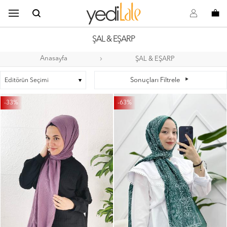
B
s
o
ŞAL & EŞARP
Anasayfa
ŞAL & EŞARP
a
Sonuçları Filtrele
-33%
-63%