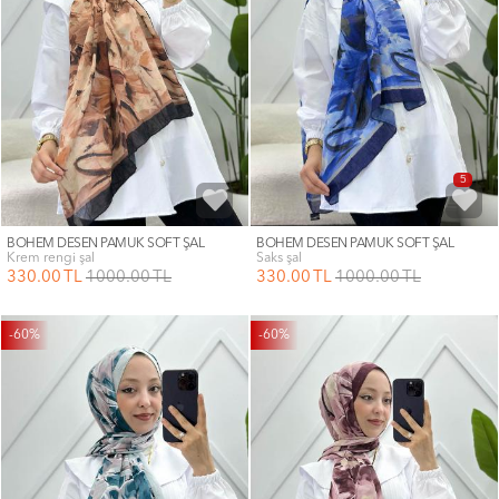
5
BOHEM DESEN PAMUK SOFT ŞAL
BOHEM DESEN PAMUK SOFT ŞAL
krem rengi şal
saks şal
330
.00
TL
1000
.00
TL
330
.00
TL
1000
.00
TL
-60%
-60%