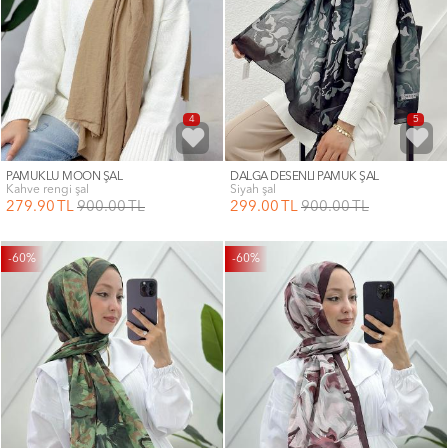
4
5
PAMUKLU MOON ŞAL
DALGA DESENLİ PAMUK ŞAL
kahve rengi şal
siyah şal
279
.90
TL
900
.00
TL
299
.00
TL
900
.00
TL
-60%
-60%