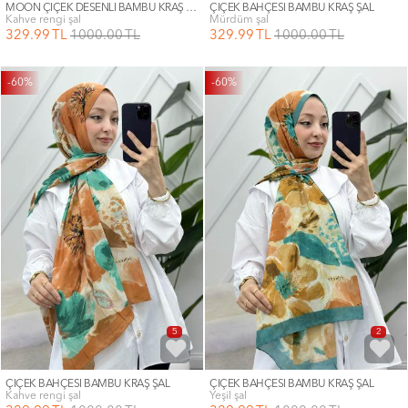
MOON ÇİÇEK DESENLİ BAMBU KRAŞ ŞAL
ÇİÇEK BAHÇESİ BAMBU KRAŞ ŞAL
kahve rengi şal
mürdüm şal
329
.99
TL
1000
.00
TL
329
.99
TL
1000
.00
TL
-60%
-60%
5
2
ÇİÇEK BAHÇESİ BAMBU KRAŞ ŞAL
ÇİÇEK BAHÇESİ BAMBU KRAŞ ŞAL
kahve rengi şal
yeşil şal