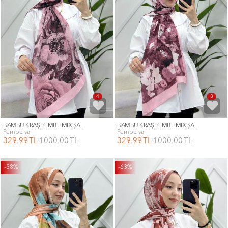
4
3
BAMBU KRAŞ PEMBE MİX ŞAL
BAMBU KRAŞ PEMBE MİX ŞAL
pembe şal
pembe şal
329
.99
TL
1000
.00
TL
329
.99
TL
1000
.00
TL
-58%
-63%