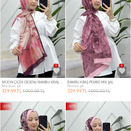
9
4
MOON ÇİÇEK DESENLİ BAMBU KRAŞ ŞAL
BAMBU KRAŞ PEMBE MİX ŞAL
mürdüm şal
pembe şal
329
.99
TL
1000
.00
TL
329
.99
TL
1000
.00
TL
-60%
-60%