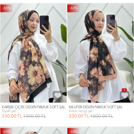
-60%
-60%
2
KARIŞIK ÇİÇEK DESEN PAMUK SOFT ŞAL
NİLÜFER DESEN PAMUK SOFT ŞAL
siyah şal
krem rengi şal
330
.00
TL
1000
.00
TL
330
.00
TL
1000
.00
TL
-60%
-60%