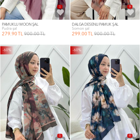
1
9
PAMUKLU MOON ŞAL
DALGA DESENLİ PAMUK ŞAL
pudra şal
somon şal
279
.90
TL
900
.00
TL
299
.00
TL
900
.00
TL
-60%
-60%
1
6