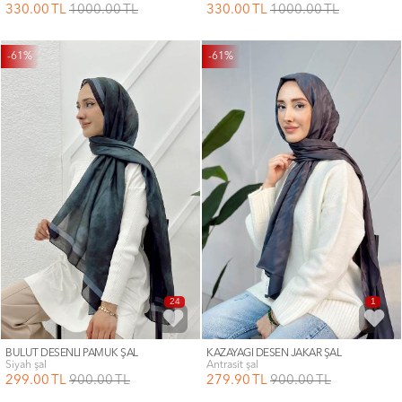
330
.00
TL
1000
.00
TL
330
.00
TL
1000
.00
TL
-61%
-61%
24
1
BULUT DESENLİ PAMUK ŞAL
KAZAYAĞI DESEN JAKAR ŞAL
siyah şal
antrasit şal
299
.00
TL
900
.00
TL
279
.90
TL
900
.00
TL