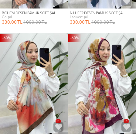
BOHEM DESEN PAMUK SOFT ŞAL
NİLÜFER DESEN PAMUK SOFT ŞAL
gri şal
lacivert şal
330
.00
TL
1000
.00
TL
330
.00
TL
1000
.00
TL
-60%
-60%
2
7