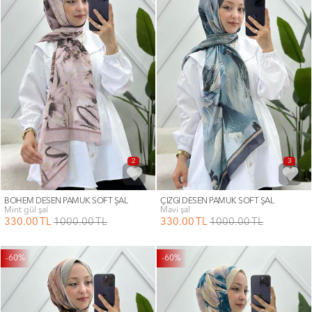
2
3
BOHEM DESEN PAMUK SOFT ŞAL
ÇİZGİ DESEN PAMUK SOFT ŞAL
mint gül şal
mavi şal
330
.00
TL
1000
.00
TL
330
.00
TL
1000
.00
TL
-60%
-60%