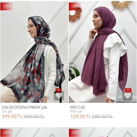
-58%
-33%
9
21
DALGA DESENLİ PAMUK ŞAL
MİO CAZ
gri şal
mor şal
299
.00
TL
900
.00
TL
129
.00
TL
280
.00
TL
-60%
-60%