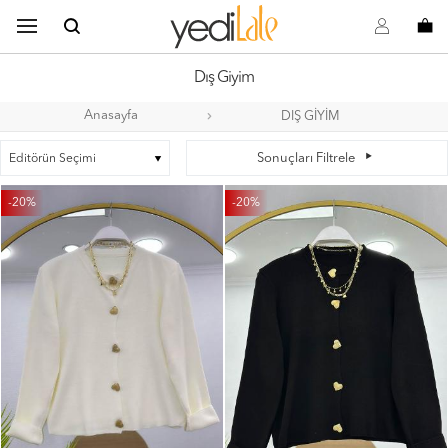
B
s
o
Dış Giyim
Anasayfa
DIŞ GİYİM
a
Sonuçları Filtrele
-20%
-20%