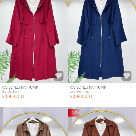
KAPŞONLU KAP TUNİK
KAPŞONLU KAP TUNİK
bordo kap
lacivert kap
2000
.00
TL
2000
.00
TL
-60%