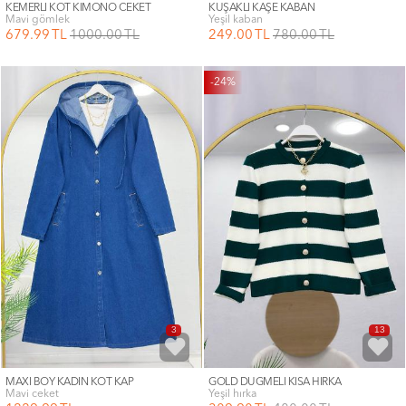
KEMERLİ KOT KİMONO CEKET
KUŞAKLI KAŞE KABAN
mavi gömlek
yeşil kaban
679
.99
TL
1000
.00
TL
249
.00
TL
780
.00
TL
-24%
3
13
MAXİ BOY KADIN KOT KAP
GOLD DÜĞMELİ KISA HIRKA
mavi ceket
yeşil hırka