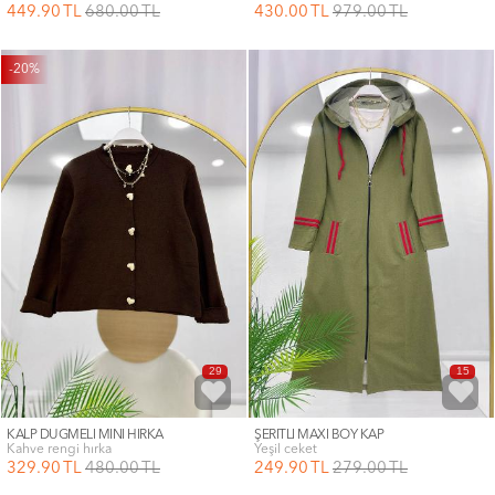
449
.90
TL
680
.00
TL
430
.00
TL
979
.00
TL
-20%
29
15
KALP DÜĞMELİ MİNİ HIRKA
ŞERİTLİ MAXİ BOY KAP
kahve rengi hırka
yeşil ceket
329
.90
TL
480
.00
TL
249
.90
TL
279
.00
TL