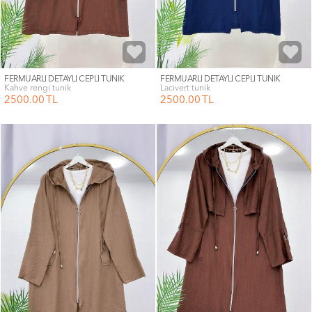
FERMUARLI DETAYLI CEPLİ TUNİK
FERMUARLI DETAYLI CEPLİ TUNİK
kahve rengi tunik
lacivert tunik
2500
.00
TL
2500
.00
TL