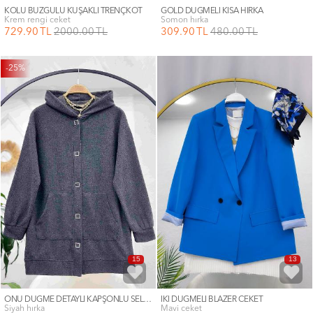
KOLU BÜZGÜLÜ KUŞAKLI TRENÇKOT
GOLD DÜĞMELİ KISA HIRKA
krem rengi ceket
somon hırka
729
.90
TL
2000
.00
TL
309
.90
TL
480
.00
TL
-25%
15
13
ÖNÜ DÜĞME DETAYLI KAPŞONLU SELANİK HIRKA
İKİ DÜĞMELİ BLAZER CEKET
siyah hırka
mavi ceket