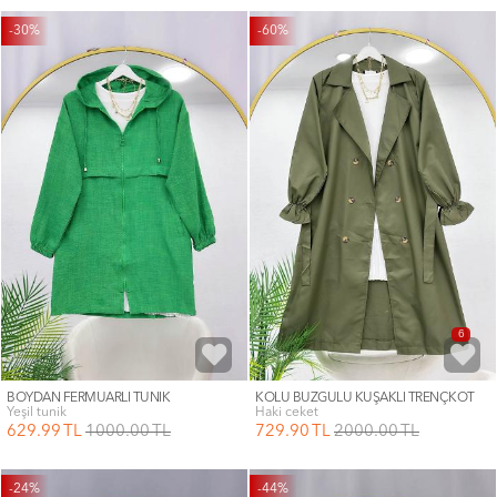
-30%
-60%
6
BOYDAN FERMUARLI TUNİK
KOLU BÜZGÜLÜ KUŞAKLI TRENÇKOT
yeşil tunik
haki ceket
629
.99
TL
1000
.00
TL
729
.90
TL
2000
.00
TL
-24%
-44%