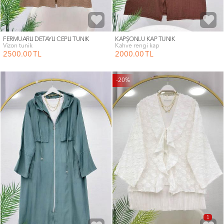
FERMUARLI DETAYLI CEPLİ TUNİK
KAPŞONLU KAP TUNİK
vizon tunik
kahve rengi kap
2500
.00
TL
2000
.00
TL
-20%
1