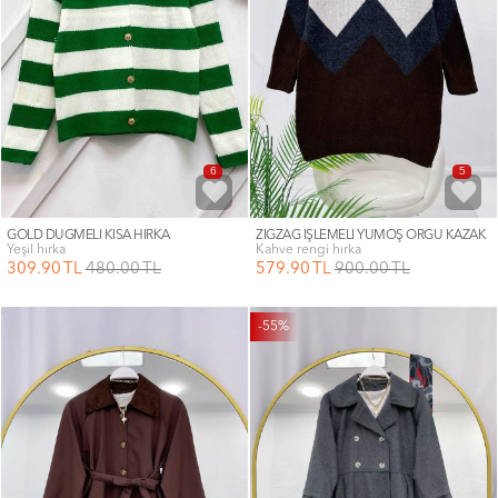
6
5
GOLD DÜĞMELİ KISA HIRKA
ZİGZAG İŞLEMELİ YUMOŞ ÖRGÜ KAZAK
yeşil hırka
kahve rengi hırka
309
.90
TL
480
.00
TL
579
.90
TL
900
.00
TL
-55%