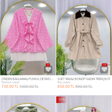
3
13
ÖNDEN BAĞLAMALI PÜSKÜL DETAYLI KİMONO
SÜET YAKALI BONDİT KADIN TRENÇKOT
pembe ceket
bej ceket
730
.00
TL
1000
.00
TL
830
.00
TL
900
.00
TL
-55%