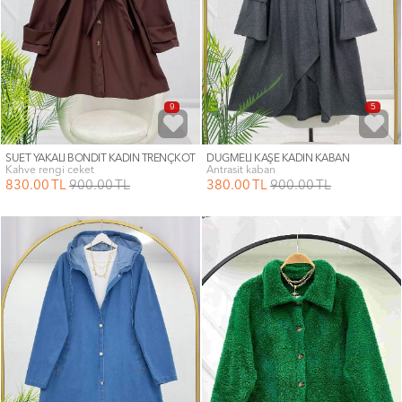
9
5
SÜET YAKALI BONDİT KADIN TRENÇKOT
DÜĞMELİ KAŞE KADIN KABAN
kahve rengi ceket
antrasit kaban
830
.00
TL
900
.00
TL
380
.00
TL
900
.00
TL