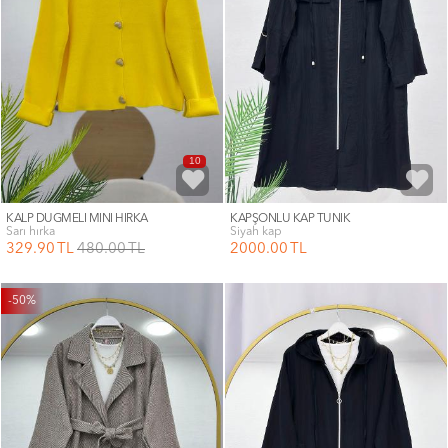
10
KALP DÜĞMELİ MİNİ HIRKA
KAPŞONLU KAP TUNİK
sarı hırka
siyah kap
329
.90
TL
480
.00
TL
2000
.00
TL
-50%