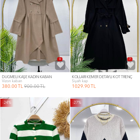
9
7
DÜĞMELİ KAŞE KADIN KABAN
KOLLARI KEMER DETAYLI KOT TRENÇ
vizon kaban
siyah kap
380
.00
TL
900
.00
TL
1029
.90
TL
-24%
-27%