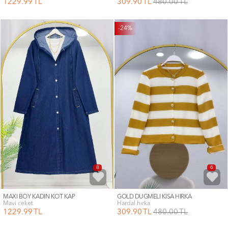
1229
.99
TL
309
.90
TL
480
.00
TL
-24%
8
6
MAXİ BOY KADIN KOT KAP
GOLD DÜĞMELİ KISA HIRKA
mavi ceket
hardal hırka
1229
.99
TL
309
.90
TL
480
.00
TL