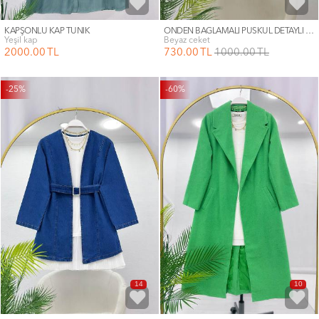
KAPŞONLU KAP TUNİK
ÖNDEN BAĞLAMALI PÜSKÜL DETAYLI KİMONO
yeşil kap
beyaz ceket
2000
.00
TL
730
.00
TL
1000
.00
TL
-25%
-60%
14
10