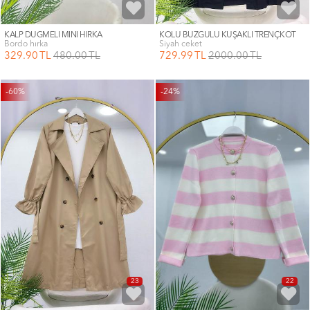
KALP DÜĞMELİ MİNİ HIRKA
KOLU BÜZGÜLÜ KUŞAKLI TRENÇKOT
bordo hırka
siyah ceket
329
.90
TL
480
.00
TL
729
.99
TL
2000
.00
TL
-60%
-24%
23
22