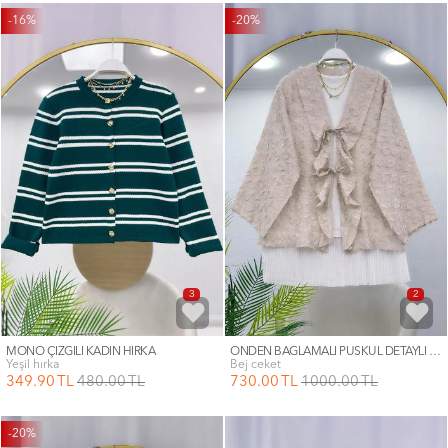
-16%
-20%
3
2
MONO ÇİZGİLİ KADIN HIRKA
ÖNDEN BAĞLAMALI PÜSKÜL DETAYLI KİMONO
yeşil hırka
bej ceket
349
.90
TL
480
.00
TL
730
.00
TL
1000
.00
TL
-20%