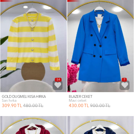
14
7
GOLD DÜĞMELİ KISA HIRKA
BLAZER CEKET
sarı hırka
mavi ceket
309
.90
TL
480
.00
TL
430
.00
TL
900
.00
TL