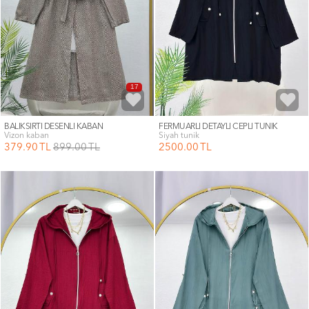
17
BALIKSIRTI DESENLİ KABAN
FERMUARLI DETAYLI CEPLİ TUNİK
vizon kaban
siyah tunik
379
.90
TL
899
.00
TL
2500
.00
TL