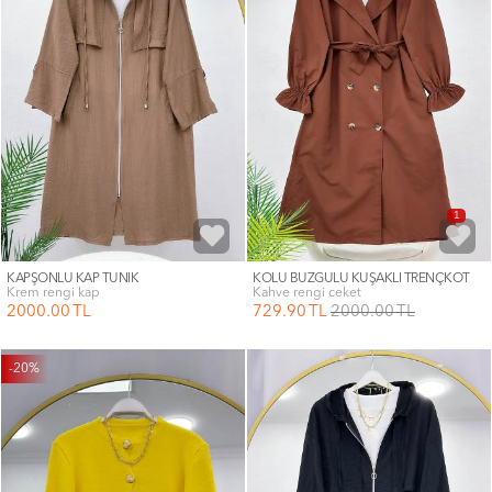
1
KAPŞONLU KAP TUNİK
KOLU BÜZGÜLÜ KUŞAKLI TRENÇKOT
krem rengi kap
kahve rengi ceket
2000
.00
TL
729
.90
TL
2000
.00
TL
-20%