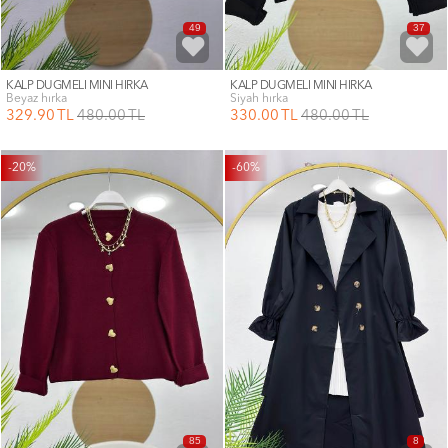
49
37
KALP DÜĞMELİ MİNİ HIRKA
KALP DÜĞMELİ MİNİ HIRKA
beyaz hırka
siyah hırka
329
.90
TL
480
.00
TL
330
.00
TL
480
.00
TL
-20%
-60%
85
8