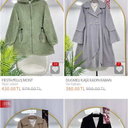
24
7
FİESTA PELUŞ MONT
DÜĞMELİ KAŞE KADIN KABAN
yeşil ceket
gri kaban
430
.00
TL
979
.00
TL
380
.00
TL
900
.00
TL
-55%