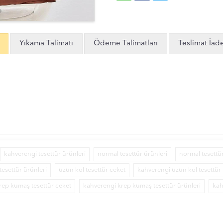
Yıkama Talimatı
Ödeme Talimatları
Teslimat İad
kahverengi tesettür ürünleri
normal tesettür ürünleri
normal tesettü
tesettür ürünleri
uzun kol tesettür ceket
kahverengi uzun kol tesettür 
rep kumaş tesettür ceket
kahverengi krep kumaş tesettür ürünleri
kah