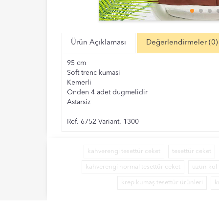
Ürün Açıklaması
Değerlendirmeler
(0)
95 cm
Soft trenc kumasi
Kemerli
Onden 4 adet dugmelidir
Astarsiz
Ref. 6752 Variant. 1300
kahverengi tesettür ceket
tesettür ceket
kahverengi normal tesettür ceket
uzun kol 
krep kumaş tesettür ürünleri
k