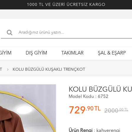
1000 TL VE ÜZERİ ÜCRETSİZ KARGO
GİYİM
DIŞ GİYİM
TAKIMLAR
ŞAL & EŞARP
T
KOLU BÜZGÜLÜ KUŞAKLI TRENÇKOT
KOLU BÜZGÜLÜ KU
Model Kodu : 6752
.90
TL
729
2000
.00
TL
Ürün Rengi
:
kahverengi