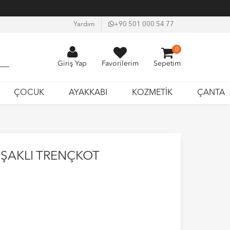
Yardım
+90 501 000 54 77
0
Giriş Yap
Favorilerim
Sepetim
ÇOCUK
AYAKKABI
KOZMETİK
ÇANTA
ŞAKLI TRENÇKOT