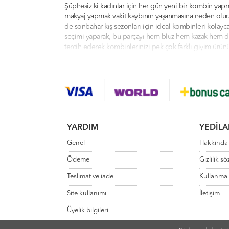
Şüphesiz ki kadınlar için her gün yeni bir kombin yap
makyaj yapmak vakit kaybının yaşanmasına neden olur. S
de sonbahar-kış sezonları için ideal kombinleri kolayc
seçimi yaparak, bu parçayı hem bluz hem kazak hem de 
tercih ederek kombinlerinizi pek çok farklı giyim ürün
tamamlayarak stiletto bir ayakkabı ile taçlandırabilirs
seçim yapabilirsiniz.
Tesettür'de Yeni Moda Ürünler Yedilale'de
Sıkıcı ve geleneksel tesettür kıyafetlerden bıktınız m
kıyafetleri çevrimiçi olarak keşfedebilir, dilediğiniz gib
YARDIM
YEDILA
bulabileceğimiz web sayfasında indirim fırsatlarını kaç
ödül programımızdan oldukça memnun kalacaksınız. Moder
Genel
Hakkında
arkadaşlarınız ve çevreniz şık tesettür kıyafetlerinizi 
getirmek için elimizden geleni yapacağımıza söz veriy
Ödeme
Gizlilik s
Teslimat ve iade
Kullanma 
Site kullanımı
İletişim
Üyelik bilgileri