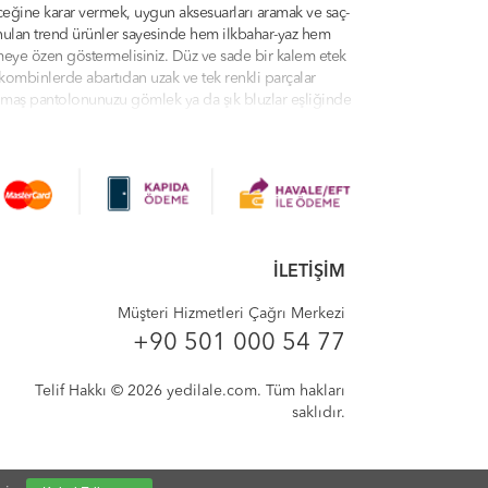
ceğine karar vermek, uygun aksesuarları aramak ve saç-
sunulan trend ürünler sayesinde hem ilkbahar-yaz hem
çmeye özen göstermelisiniz. Düz ve sade bir kalem etek
kombinlerde abartıdan uzak ve tek renkli parçalar
 kumaş pantolonunuzu gömlek ya da şık bluzlar eşliğinde
dilale.com kategorilerinde sunulan ürünler arasından
urada olduğunuz için çok mutluyuz. Yedilale'de modern
yeler, tunikler, eşofman takımları ve daha fazlasını
İLETİŞİM
, profesyonel müşteri hizmetleri, indirim teklifleri ve
 verici kıyafetleri biraz aksesuarla süsleyin! Bütün
Müşteri Hizmetleri Çağrı Merkezi
ışveriş deneyiminizi sorunsuz ve eğlenceli bir hale
+90 501 000 54 77
Telif Hakkı © 2026 yedilale.com. Tüm hakları
saklıdır.