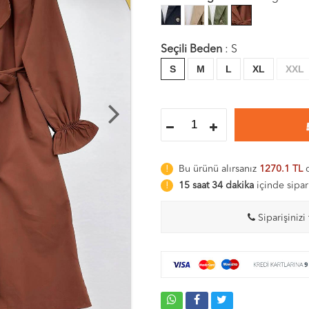
Seçili Beden
:
S
S
M
L
XL
XXL
Bu ürünü alırsanız
1270.1 TL
d
15 saat 34 dakika
içinde sipar
Siparişinizi 