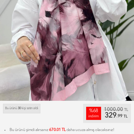
Bu ürünü
30
kişi satın aldı
1000.00
TL
%68
329
.99
indirim
TL
Bu ürünü şimdi alırsanız
670.01 TL
daha ucuza almış olacaksınız!