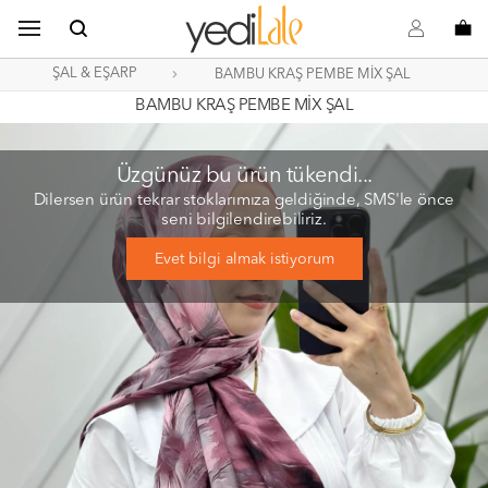
B
s
o
ŞAL & EŞARP
BAMBU KRAŞ PEMBE MİX ŞAL
BAMBU KRAŞ PEMBE MİX ŞAL
Üzgünüz bu ürün tükendi...
Dilersen ürün tekrar stoklarımıza geldiğinde, SMS'le önce
seni bilgilendirebiliriz.
Evet bilgi almak istiyorum