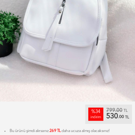
799.00
TL
%34
530
.00
indirim
TL
Bu ürünü şimdi alırsanız
269 TL
daha ucuza almış olacaksınız!