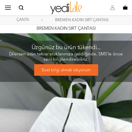
B
s
o
ÇANTA
BREMEN KADIN SIRT ÇANTASI
BREMEN KADIN SIRT ÇANTASI
Üzgünüz bu ürün tükendi...
Dilersen ürün tekrar stoklarımıza geldiğinde, SMS'le önce
seni bilgilendirebiliriz.
Evet bilgi almak istiyorum