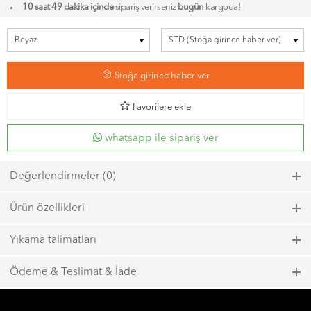
10 saat 49 dakika içinde
sipariş verirseniz
bugün
kargoda!
7
Stoğa girince haber ver
d
Favorilere ekle
whatsapp ile sipariş ver
Değerlendirmeler (0)
Bu ürün için henüz bir değerlendirme yapılmadı.
Ürün özellikleri
Model kodu: 6775, Renk kodu: 200
Yıkama talimatları
SUNİ DERİ
Maks. 40ºC sıcaklıkta kısa zamanlı sıkma ile yıkayın.
Ödeme & Teslimat & İade
Çamaşır suyu kullanmayın.
1000 TL ve üzeri
ücretsiz kargo
Maks. 110ºC sıcaklığında ütüleyin.