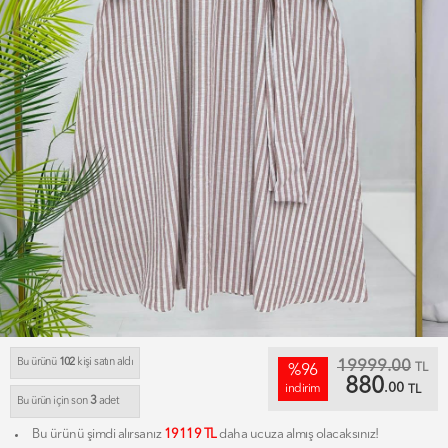
Bu ürünü
102
kişi satın aldı
19999.00
TL
%96
880
.00
indirim
TL
3
Bu ürün için son
adet
Bu ürünü şimdi alırsanız
19119 TL
daha ucuza almış olacaksınız!