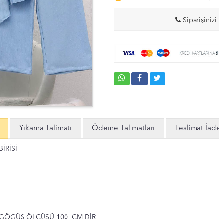
Siparişinizi 
Yıkama Talimatı
Ödeme Talimatları
Teslimat İad
İRİSİ
I GÖGÜS ÖLÇÜSÜ 100 CM DİR