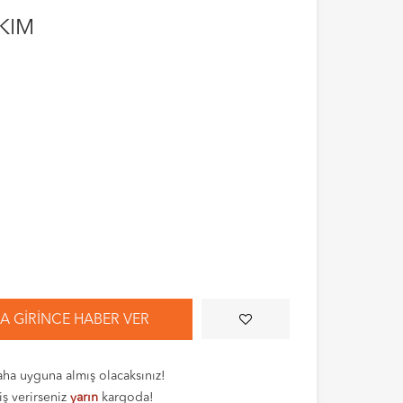
AKIM
 GIRINCE HABER VER
ha uyguna almış olacaksınız!
iş verirseniz
yarın
kargoda!