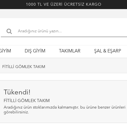
1000 TL VE ÜZERİ ÜCRETSİZ KARGO
GİYİM
DIŞ GİYİM
TAKIMLAR
ŞAL & EŞARP
FİTİLLİ GÖMLEK TAKIM
Tükendi!
FİTİLLİ GÖMLEK TAKIM
aradığınız ürün stoklarımızda kalmamıştır. bu ürüne benzer ürünleri alt bölümde
görebilirsiniz.