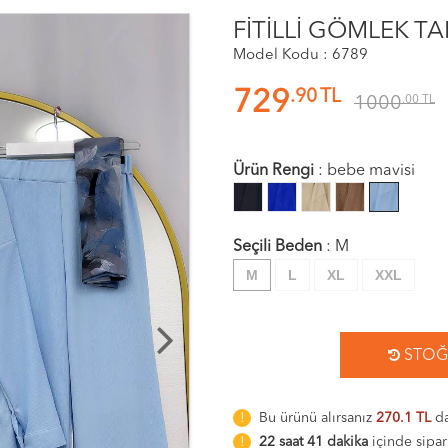
FİTİLLİ GÖMLEK T
Model Kodu : 6789
.90
TL
729
1000
.00
TL
Ürün Rengi
:
bebe mavisi
Seçili Beden
:
M
M
L
XL
XXL
STOĞA
Bu ürünü alırsanız
270.1 TL
da
22 saat 41 dakika
içinde sipar