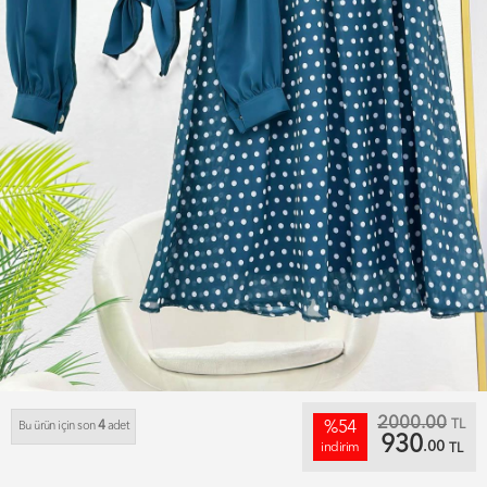
2000.00
TL
4
%54
Bu ürün için son
adet
930
.00
indirim
TL