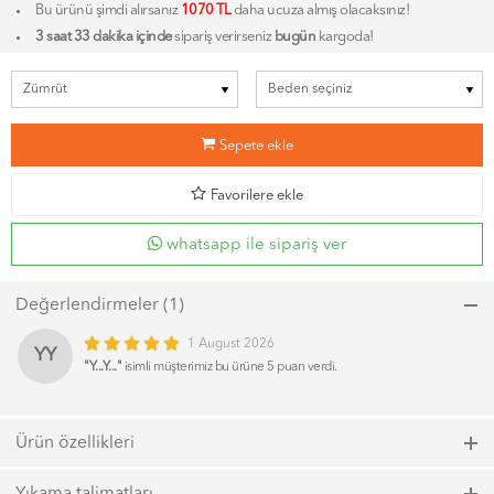
Bu ürünü şimdi alırsanız
1070 TL
daha ucuza almış olacaksınız!
3 saat 33 dakika içinde
sipariş verirseniz
bugün
kargoda!
b
Sepete ekle
d
Favorilere ekle
whatsapp ile sipariş ver
Değerlendirmeler (1)
1 August 2026
YY
"Y...Y..."
isimli müşterimiz bu ürüne 5 puan verdi.
Ürün özellikleri
Model kodu: 6836, Renk kodu: 420