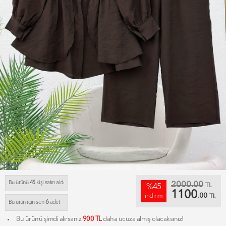
Bu ürünü
45
kişi satın aldı
2000.00
TL
%45
1100
.00
indirim
TL
6
Bu ürün için son
adet
Bu ürünü şimdi alırsanız
900 TL
daha ucuza almış olacaksınız!