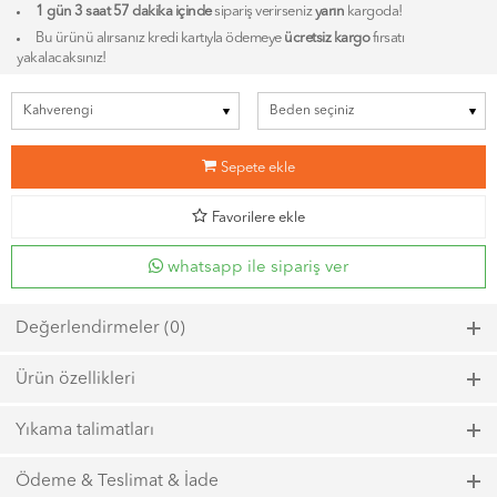
1 gün 3 saat 57 dakika içinde
sipariş verirseniz
yarın
kargoda!
Bu ürünü alırsanız kredi kartıyla ödemeye
ücretsiz kargo
fırsatı
yakalacaksınız!
b
Sepete ekle
d
Favorilere ekle
whatsapp ile sipariş ver
Değerlendirmeler (0)
Bu ürün için henüz bir değerlendirme yapılmadı.
Ürün özellikleri
Model kodu: 6860, Renk kodu: 1300
Yıkama talimatları
Maks. 40ºC sıcaklıkta kısa zamanlı sıkma ile yıkayın.
Ödeme & Teslimat & İade