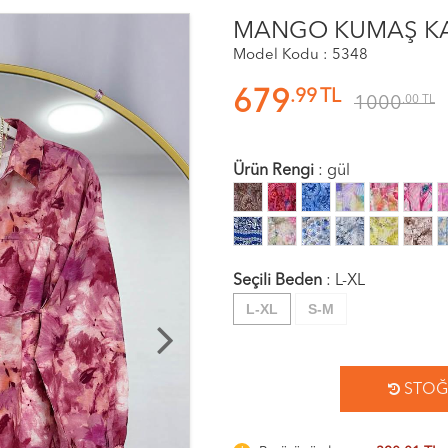
MANGO KUMAŞ KA
Model Kodu : 5348
.99
TL
679
1000
.00
TL
Ürün Rengi
:
gül
Seçili Beden
:
L-XL
L-XL
S-M
STOĞA