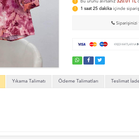
Bu ürünü alırsanız
320.01 TL
d
1 saat 25 dakika
içinde sipari
Siparişinizi 
Yıkama Talimatı
Ödeme Talimatları
Teslimat İad