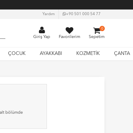
Yardım
+90 501 000 54 77
0
Giriş Yap
Favorilerim
Sepetim
ÇOCUK
AYAKKABI
KOZMETİK
ÇANTA