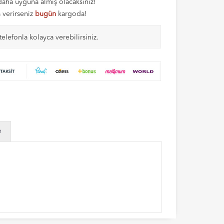
aha uyguna almış olacaksınız!
ş verirseniz
bugün
kargoda!
telefonla kolayca verebilirsiniz.
e