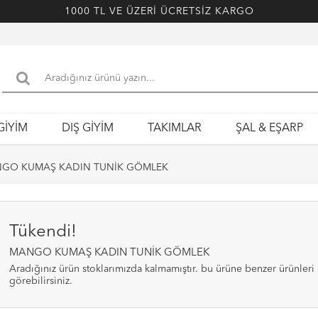
1000 TL VE ÜZERİ ÜCRETSİZ KARGO
GİYİM
DIŞ GİYİM
TAKIMLAR
ŞAL & EŞARP
GO KUMAŞ KADIN TUNİK GÖMLEK
Tükendi!
MANGO KUMAŞ KADIN TUNİK GÖMLEK
aradığınız ürün stoklarımızda kalmamıştır. bu ürüne benzer ürünleri alt bölümde
görebilirsiniz.