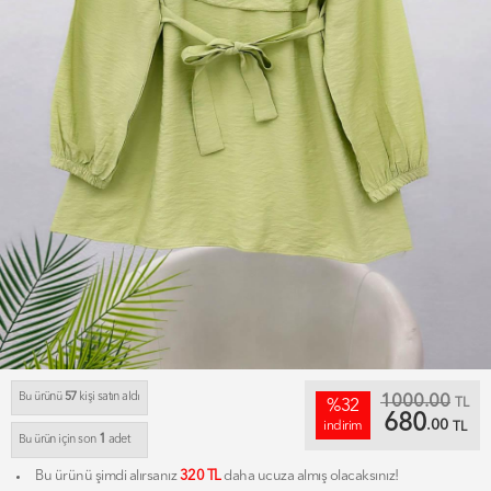
Bu ürünü
57
kişi satın aldı
1000.00
TL
%32
680
.00
indirim
TL
1
Bu ürün için son
adet
Bu ürünü şimdi alırsanız
320 TL
daha ucuza almış olacaksınız!