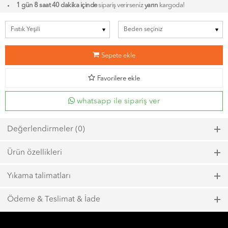
1 gün 8 saat 40 dakika içinde
sipariş verirseniz
yarın
kargoda!
b
Sepete ekle
d
Favorilere ekle
whatsapp ile sipariş ver
Değerlendirmeler (0)
Bu ürün için henüz bir değerlendirme yapılmadı.
Ürün özellikleri
Model kodu: 6868, Renk kodu: 405
Yıkama talimatları
Maks. 40ºC sıcaklıkta kısa zamanlı sıkma ile yıkayın.
Ödeme & Teslimat & İade
Çamaşır suyu kullanmayın.
1000 TL ve üzeri
ücretsiz kargo
Maks. 110ºC sıcaklığında ütüleyin.