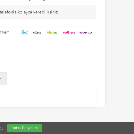
telefonla kolayca verebilirsiniz.
e
gi
Kabul Ediyorum