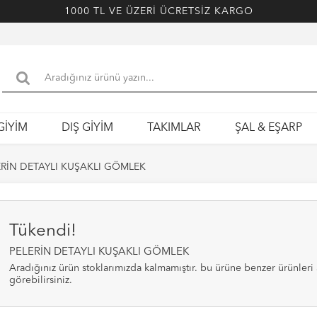
1000 TL VE ÜZERİ ÜCRETSİZ KARGO
GİYİM
DIŞ GİYİM
TAKIMLAR
ŞAL & EŞARP
ERİN DETAYLI KUŞAKLI GÖMLEK
Tükendi!
PELERİN DETAYLI KUŞAKLI GÖMLEK
aradığınız ürün stoklarımızda kalmamıştır. bu ürüne benzer ürünleri alt bölümde
görebilirsiniz.