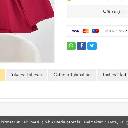
Siparişinizi 
Yıkama Talimatı
Ödeme Talimatları
Teslimat İad
i hizmet sunulabilmesi için bu sitede çerez kullanılmaktadır.
Detaylı Bil