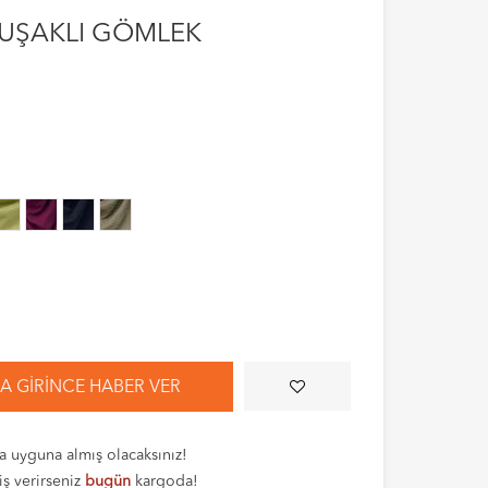
KUŞAKLI GÖMLEK
 GIRINCE HABER VER
 uyguna almış olacaksınız!
iş verirseniz
bugün
kargoda!