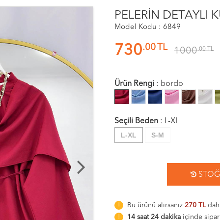
PELERİN DETAYLI 
Model Kodu : 6849
.00
TL
730
1000
.00
TL
Ürün Rengi
:
bordo
Seçili Beden
:
L-XL
L-XL
S-M
STOĞA
Bu ürünü alırsanız
270 TL
daha
14 saat 24 dakika
içinde sipar