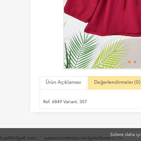
Ürün Açıklaması
Değerlendirmeler
(0)
Ref. 6849 Variant. 307
Sizlere daha iy
loadWidget('main', '_system/content/pc/widgets/footers') ?>