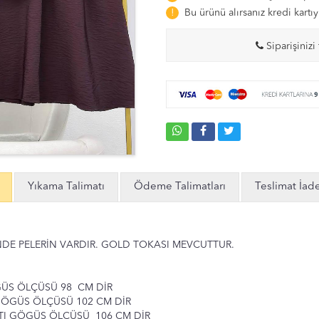
Bu ürünü alırsanız kredi kar
Siparişinizi 
Yıkama Talimatı
Ödeme Talimatları
Teslimat İad
İNDE PELERİN VARDIR. GOLD TOKASI MEVCUTTUR.
ÖGÜS ÖLÇÜSÜ 98 CM DİR
 GÖGÜS ÖLÇÜSÜ 102 CM DİR
LTI GÖGÜS ÖLÇÜSÜ 106 CM DİR