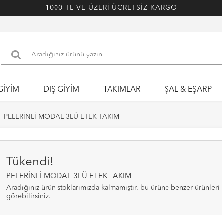
1000 TL VE ÜZERİ ÜCRETSİZ KARGO
GİYİM
DIŞ GİYİM
TAKIMLAR
ŞAL & EŞARP
PELERİNLİ MODAL 3LÜ ETEK TAKIM
Tükendi!
PELERİNLİ MODAL 3LÜ ETEK TAKIM
aradığınız ürün stoklarımızda kalmamıştır. bu ürüne benzer ürünleri alt bölümde
görebilirsiniz.