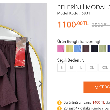
PELERİNLİ MODAL 
Model Kodu : 6831
.00
TL
1100
2500
.00
T
Ürün Rengi
:
kahverengi
Seçili Beden
:
S
S
M
L
XL
XXL
STOĞA
Bu ürünü alırsanız
1400 TL
dah
23 saat 47 dakika
içinde sipar