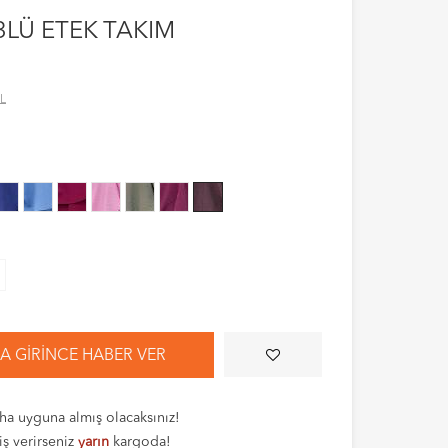
3LÜ ETEK TAKIM
L
 GIRINCE HABER VER
a uyguna almış olacaksınız!
iş verirseniz
yarın
kargoda!