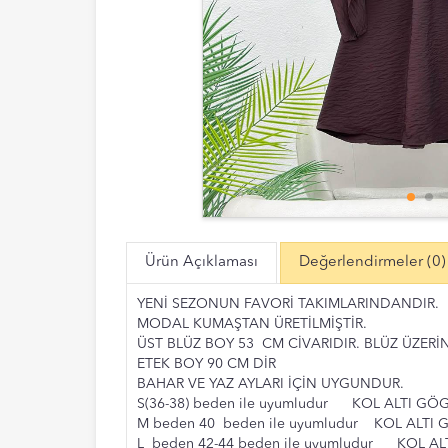
Ürün Açıklaması
Değerlendirmeler
(0)
YENİ SEZONUN FAVORİ TAKIMLARINDANDIR.
MODAL KUMAŞTAN ÜRETİLMİŞTİR.
ÜST BLÜZ BOY 53 CM CİVARIDIR. BLÜZ ÜZER
ETEK BOY 90 CM DİR
BAHAR VE YAZ AYLARI İÇİN UYGUNDUR.
S(36-38) beden ile uyumludur KOL ALTI G
M beden 40 beden ile uyumludur KOL ALTI
L beden 42-44 beden ile uyumludur KOL A