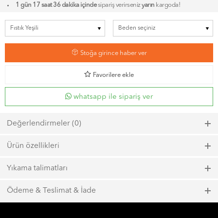
1 gün 17 saat 36 dakika içinde
sipariş verirseniz
yarın
kargoda!
7
Stoğa girince haber ver
d
Favorilere ekle
whatsapp ile sipariş ver
Değerlendirmeler (0)
Bu ürün için henüz bir değerlendirme yapılmadı.
Ürün özellikleri
Model kodu: 6863, Renk kodu: 405
Yıkama talimatları
Maks. 40ºC sıcaklıkta kısa zamanlı sıkma ile yıkayın.
Ödeme & Teslimat & İade
Çamaşır suyu kullanmayın.
1000 TL ve üzeri
ücretsiz kargo
Maks. 110ºC sıcaklığında ütüleyin.