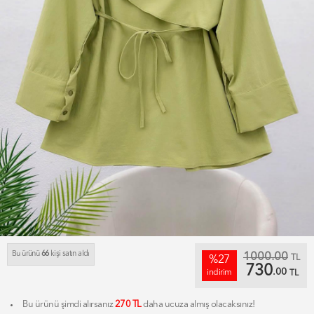
Bu ürünü
66
kişi satın aldı
1000.00
TL
%27
730
.00
indirim
TL
Bu ürünü şimdi alırsanız
270 TL
daha ucuza almış olacaksınız!