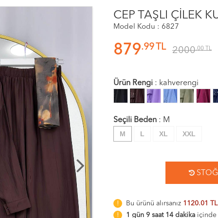
CEP TAŞLI ÇİLEK
Model Kodu : 6827
.99
TL
879
2000
.00
TL
Ürün Rengi
:
kahverengi
Seçili Beden
:
M
M
L
XL
XXL
STOĞA
Bu ürünü alırsanız
1120.01 TL
1 gün 9 saat 14 dakika
içinde