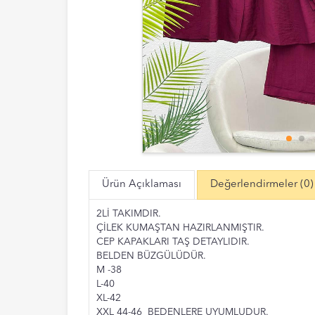
Ürün Açıklaması
Değerlendirmeler
(0)
2Lİ TAKIMDIR.
ÇİLEK KUMAŞTAN HAZIRLANMIŞTIR.
CEP KAPAKLARI TAŞ DETAYLIDIR.
BELDEN BÜZGÜLÜDÜR.
M -38
L-40
XL-42
XXL 44-46 BEDENLERE UYUMLUDUR.