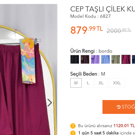
CEP TAŞLI ÇİLEK
Model Kodu : 6827
.99
TL
879
2000
.00
TL
Ürün Rengi
:
bordo
Seçili Beden
:
M
M
L
XL
XXL
STOĞA
Bu ürünü alırsanız
1120.01 TL
1 gün 5 saat 5 dakika
içinde s