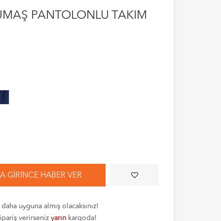
 KUMAŞ PANTOLONLU TAKIM
 GIRINCE HABER VER
daha uyguna almış olacaksınız!
ipariş verirseniz
yarın
kargoda!