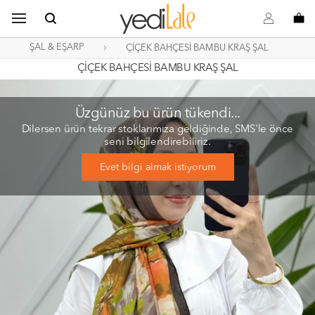
B
s
o
ŞAL & EŞARP
ÇİÇEK BAHÇESİ BAMBU KRAŞ ŞAL
ÇİÇEK BAHÇESİ BAMBU KRAŞ ŞAL
Üzgünüz bu ürün tükendi...
Dilersen ürün tekrar stoklarımıza geldiğinde, SMS'le önce
seni bilgilendirebiliriz.
Evet bilgi almak istiyorum