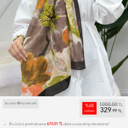
Bu ürünü
30
kişi satın aldı
1000.00
TL
%68
329
.99
indirim
TL
Bu ürünü şimdi alırsanız
670.01 TL
daha ucuza almış olacaksınız!