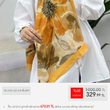
1000.00
TL
6
%68
Bu ürün için son
adet
329
.99
indirim
TL
Bu ürünü şimdi alırsanız
670.01 TL
daha ucuza almış olacaksınız!