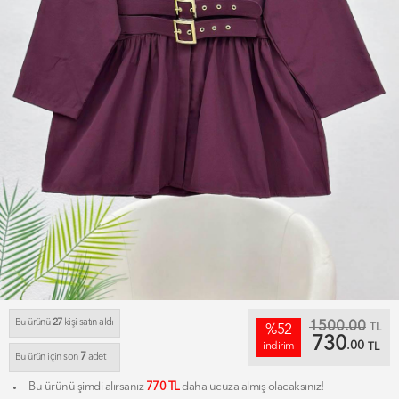
Bu ürünü
27
kişi satın aldı
1500.00
TL
%52
730
.00
indirim
TL
7
Bu ürün için son
adet
Bu ürünü şimdi alırsanız
770 TL
daha ucuza almış olacaksınız!