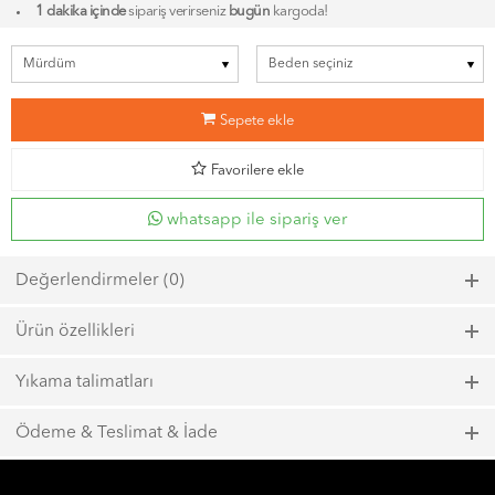
1 dakika içinde
sipariş verirseniz
bugün
kargoda!
b
Sepete ekle
d
Favorilere ekle
whatsapp ile sipariş ver
Değerlendirmeler (0)
Bu ürün için henüz bir değerlendirme yapılmadı.
Ürün özellikleri
Model kodu: 6875, Renk kodu: 318
Yıkama talimatları
Maks. 40ºC sıcaklıkta kısa zamanlı sıkma ile yıkayın.
Ödeme & Teslimat & İade
Çamaşır suyu kullanmayın.
1000 TL ve üzeri
ücretsiz kargo
Maks. 110ºC sıcaklığında ütüleyin.