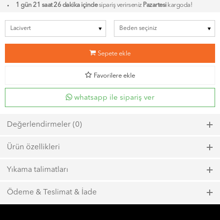
1 gün 21 saat 26 dakika içinde
sipariş verirseniz
Pazartesi
kargoda!
b
Sepete ekle
d
Favorilere ekle
whatsapp ile sipariş ver
Değerlendirmeler (0)
Bu ürün için henüz bir değerlendirme yapılmadı.
Ürün özellikleri
Model kodu: 6875, Renk kodu: 900
Yıkama talimatları
Maks. 40ºC sıcaklıkta kısa zamanlı sıkma ile yıkayın.
Ödeme & Teslimat & İade
Çamaşır suyu kullanmayın.
1000 TL ve üzeri
ücretsiz kargo
Maks. 110ºC sıcaklığında ütüleyin.