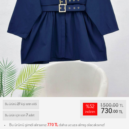
Bu ürünü
27
kişi satın aldı
1500.00
TL
%52
730
.00
indirim
TL
7
Bu ürün için son
adet
Bu ürünü şimdi alırsanız
770 TL
daha ucuza almış olacaksınız!