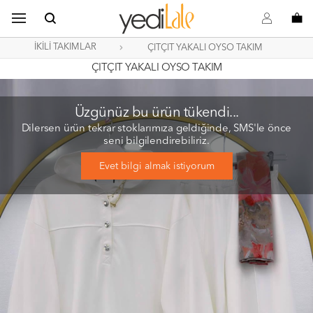
B
s
o
İKİLİ TAKIMLAR
ÇITÇIT YAKALI OYSO TAKIM
ÇITÇIT YAKALI OYSO TAKIM
Üzgünüz bu ürün tükendi...
Dilersen ürün tekrar stoklarımıza geldiğinde, SMS'le önce
seni bilgilendirebiliriz.
Evet bilgi almak istiyorum