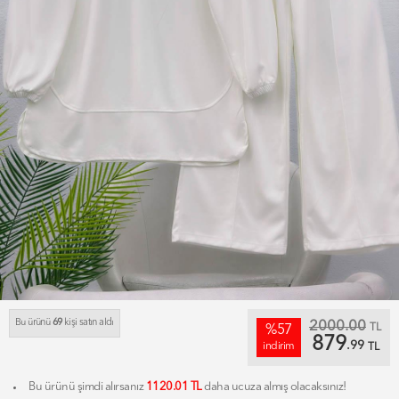
Bu ürünü
69
kişi satın aldı
2000.00
TL
%57
879
.99
indirim
TL
Bu ürünü şimdi alırsanız
1120.01 TL
daha ucuza almış olacaksınız!