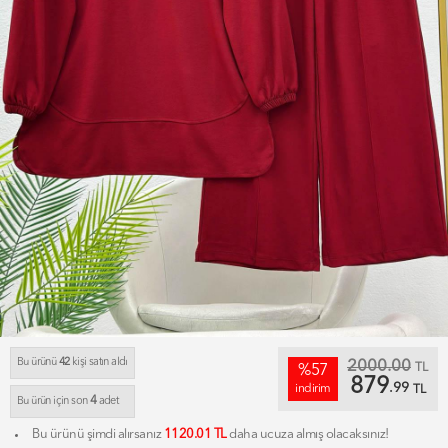
Bu ürünü
42
kişi satın aldı
2000.00
TL
%57
879
.99
indirim
TL
4
Bu ürün için son
adet
Bu ürünü şimdi alırsanız
1120.01 TL
daha ucuza almış olacaksınız!