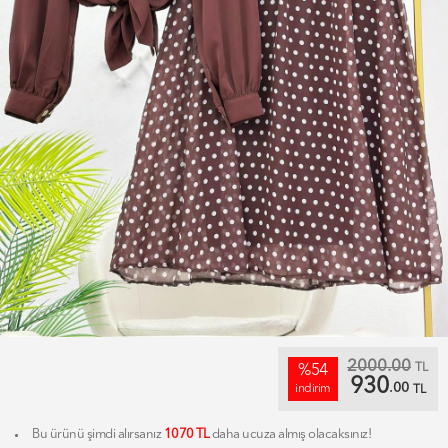
2000.00
TL
%54
930
.00
indirim
TL
Bu ürünü şimdi alırsanız
1070 TL
daha ucuza almış olacaksınız!