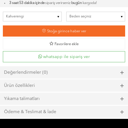
3 saat 53 dakika içinde
sipariş verirseniz
bugün
kargoda!
7
Stoğa girince haber ver
d
Favorilere ekle
whatsapp ile sipariş ver
Değerlendirmeler (0)
Bu ürün için henüz bir değerlendirme yapılmadı.
Ürün özellikleri
Model kodu: 6836, Renk kodu: 1300
Yıkama talimatları
Maks. 40ºC sıcaklıkta kısa zamanlı sıkma ile yıkayın.
Ödeme & Teslimat & İade
Çamaşır suyu kullanmayın.
1000 TL ve üzeri
ücretsiz kargo
Maks. 110ºC sıcaklığında ütüleyin.