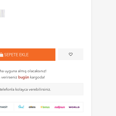
SEPETE EKLE
a uyguna almış olacaksınız!
ş verirseniz
bugün
kargoda!
telefonla kolayca verebilirsiniz.