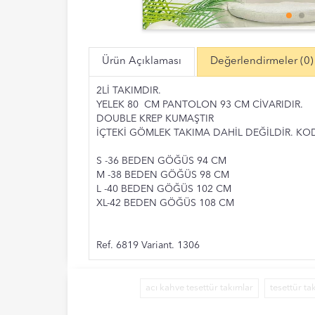
Ürün Açıklaması
Değerlendirmeler
(0)
2Lİ TAKIMDIR.
YELEK 80 CM PANTOLON 93 CM CİVARIDIR.
DOUBLE KREP KUMAŞTIR
İÇTEKİ GÖMLEK TAKIMA DAHİL DEĞİLDİR. KO
S -36 BEDEN GÖĞÜS 94 CM
M -38 BEDEN GÖĞÜS 98 CM
L -40 BEDEN GÖĞÜS 102 CM
XL-42 BEDEN GÖĞÜS 108 CM
Ref. 6819 Variant. 1306
acı kahve tesettür takımlar
tesettür ta