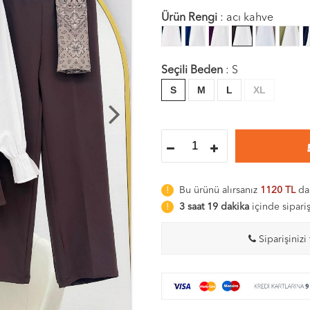
Ürün Rengi
:
acı kahve
Seçili Beden
:
S
S
M
L
XL
Bu ürünü alırsanız
1120 TL
dah
3 saat 19 dakika
içinde sipari
Siparişinizi 