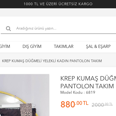
1000 TL VE ÜZERİ ÜCRETSİZ KARGO
GİYİM
DIŞ GİYİM
TAKIMLAR
ŞAL & EŞARP
KREP KUMAŞ DÜĞMELİ YELEKLİ KADIN PANTOLON TAKIM
KREP KUMAŞ DÜĞM
PANTOLON TAKIM
Model Kodu : 6819
.00
TL
880
2000
.00
TL