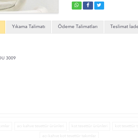
Yıkama Talimatı
Ödeme Talimatları
Teslimat İad
DU 3009
kımlar
acı kahve tesettür ürünleri
kot tesettür ürünleri
kot tesettür 
acı kahve kot tesettür takımlar