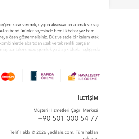
ceğine karar vermek, uygun aksesuarları aramak ve saç-
sunulan trend ürünler sayesinde hem ilkbahar-yaz hem
çmeye özen göstermelisiniz. Düz ve sade bir kalem etek
kombinlerde abartıdan uzak ve tek renkli parçalar
 kumaş pantolonunuzu gömlek ya da şık bluzlar eşliğinde
dilale.com kategorilerinde sunulan ürünler arasından
urada olduğunuz için çok mutluyuz. Yedilale'de modern
yeler, tunikler, eşofman takımları ve daha fazlasını
İLETİŞİM
, profesyonel müşteri hizmetleri, indirim teklifleri ve
 verici kıyafetleri biraz aksesuarla süsleyin! Bütün
Müşteri Hizmetleri Çağrı Merkezi
ışveriş deneyiminizi sorunsuz ve eğlenceli bir hale
+90 501 000 54 77
Telif Hakkı © 2026 yedilale.com. Tüm hakları
saklıdır.