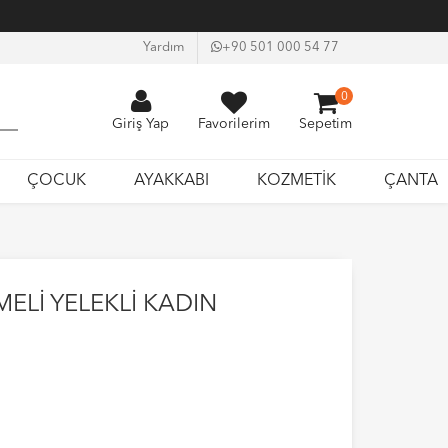
Yardım
+90 501 000 54 77
0
Giriş Yap
Favorilerim
Sepetim
ÇOCUK
AYAKKABI
KOZMETİK
ÇANTA
ELİ YELEKLİ KADIN