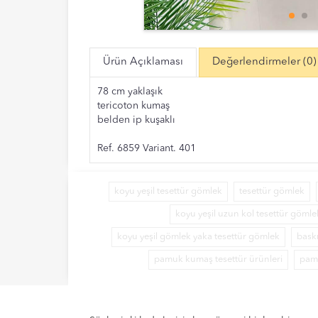
Ürün Açıklaması
Değerlendirmeler
(0)
78 cm yaklaşık
tericoton kumaş
belden ip kuşaklı
Ref. 6859 Variant. 401
koyu yeşil tesettür gömlek
tesettür gömlek
koyu yeşil uzun kol tesettür gömle
koyu yeşil gömlek yaka tesettür gömlek
baskı
pamuk kumaş tesettür ürünleri
pam