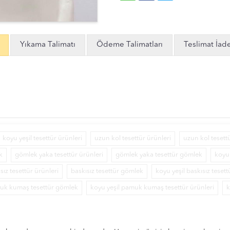
Yıkama Talimatı
Ödeme Talimatları
Teslimat İad
koyu yeşil tesettür ürünleri
uzun kol tesettür ürünleri
uzun kol tesett
k
gömlek yaka tesettür ürünleri
gömlek yaka tesettür gömlek
koyu 
sız tesettür ürünleri
baskısız tesettür gömlek
koyu yeşil baskısız tesett
uk kumaş tesettür gömlek
koyu yeşil pamuk kumaş tesettür ürünleri
k