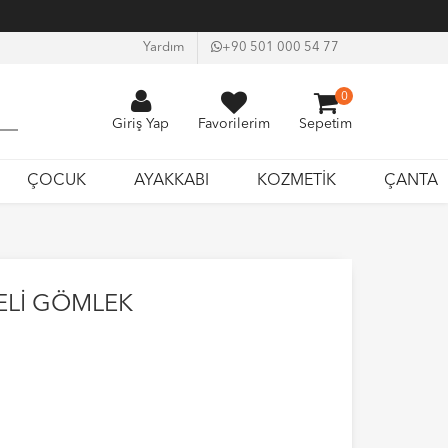
Yardım
+90 501 000 54 77
0
Giriş Yap
Favorilerim
Sepetim
ÇOCUK
AYAKKABI
KOZMETİK
ÇANTA
ELİ GÖMLEK