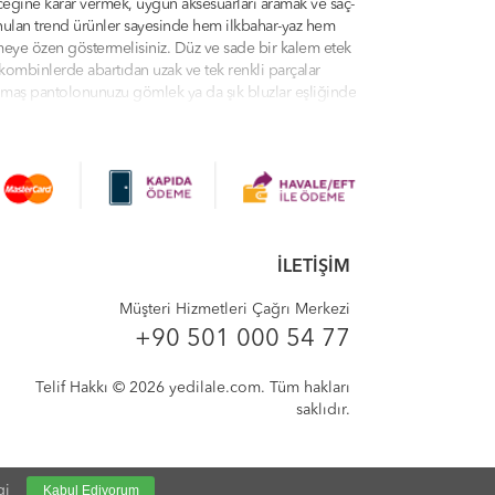
ceğine karar vermek, uygun aksesuarları aramak ve saç-
sunulan trend ürünler sayesinde hem ilkbahar-yaz hem
çmeye özen göstermelisiniz. Düz ve sade bir kalem etek
kombinlerde abartıdan uzak ve tek renkli parçalar
 kumaş pantolonunuzu gömlek ya da şık bluzlar eşliğinde
dilale.com kategorilerinde sunulan ürünler arasından
urada olduğunuz için çok mutluyuz. Yedilale'de modern
yeler, tunikler, eşofman takımları ve daha fazlasını
İLETİŞİM
, profesyonel müşteri hizmetleri, indirim teklifleri ve
 verici kıyafetleri biraz aksesuarla süsleyin! Bütün
Müşteri Hizmetleri Çağrı Merkezi
ışveriş deneyiminizi sorunsuz ve eğlenceli bir hale
+90 501 000 54 77
Telif Hakkı © 2026 yedilale.com. Tüm hakları
saklıdır.
gi
Kabul Ediyorum