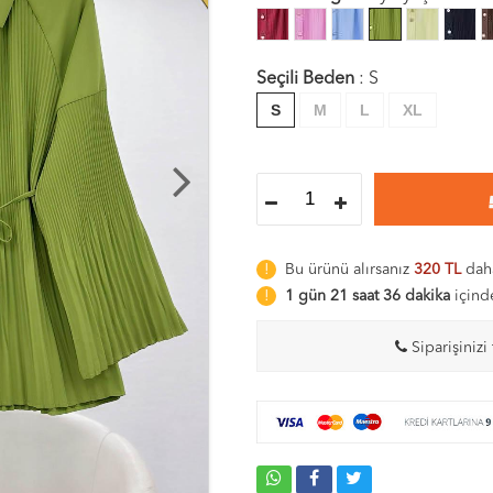
Seçili Beden
:
S
S
M
L
XL
Bu ürünü alırsanız
320 TL
daha
1 gün 21 saat 36 dakika
içind
Siparişinizi 