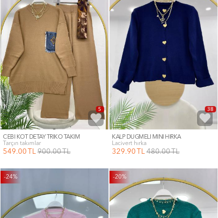
5
38
CEBİ KOT DETAY TRİKO TAKIM
KALP DÜĞMELİ MİNİ HIRKA
tarçın takımlar
lacivert hırka
549
.00
TL
900
.00
TL
329
.90
TL
480
.00
TL
-24%
-20%