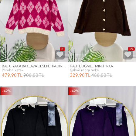
8
29
BASİC YAKA BAKLAVA DESENLİ KADIN KAZAK
KALP DÜĞMELİ MİNİ HIRKA
pembe kazak
kahve rengi hırka
479
.90
TL
900
.00
TL
329
.90
TL
480
.00
TL
-42%
-42%