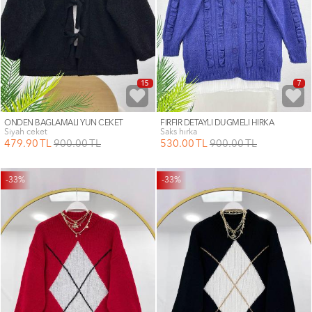
15
7
ÖNDEN BAĞLAMALI YÜN CEKET
FIRFIR DETAYLI DÜĞMELİ HIRKA
siyah ceket
saks hırka
479
.90
TL
900
.00
TL
530
.00
TL
900
.00
TL
-33%
-33%