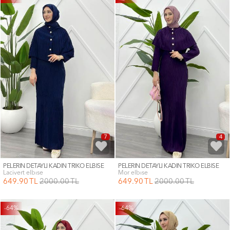
7
4
PELERİN DETAYLI KADIN TRİKO ELBİSE
PELERİN DETAYLI KADIN TRİKO ELBİSE
lacivert elbıse
mor elbıse
649
.90
TL
2000
.00
TL
649
.90
TL
2000
.00
TL
-64%
-64%