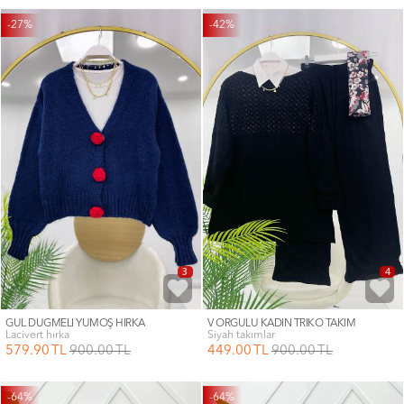
-27%
-42%
3
4
GÜL DÜĞMELİ YUMOŞ HIRKA
V ÖRGÜLÜ KADIN TRİKO TAKIM
lacivert hırka
siyah takımlar
579
.90
TL
900
.00
TL
449
.00
TL
900
.00
TL
-64%
-64%