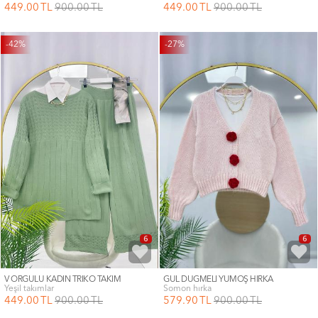
449
.00
TL
900
.00
TL
449
.00
TL
900
.00
TL
-42%
-27%
6
6
V ÖRGÜLÜ KADIN TRİKO TAKIM
GÜL DÜĞMELİ YUMOŞ HIRKA
yeşil takımlar
somon hırka
449
.00
TL
900
.00
TL
579
.90
TL
900
.00
TL