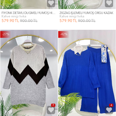
FİYONK DETAYLI DÜĞMELİ YUMOŞ HIRKA
ZİGZAG İŞLEMELİ YUMOŞ ÖRGÜ KAZAK
kahve rengi hırka
kahve rengi hırka
579
.90
TL
900
.00
TL
579
.90
TL
900
.00
TL
-27%
-42%
7
4