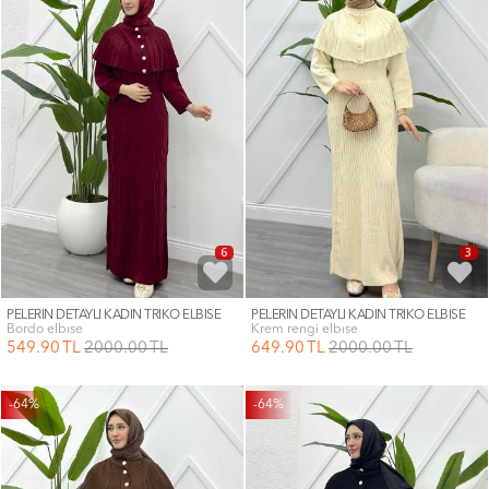
6
3
PELERİN DETAYLI KADIN TRİKO ELBİSE
PELERİN DETAYLI KADIN TRİKO ELBİSE
bordo elbıse
krem rengi elbıse
549
.90
TL
2000
.00
TL
649
.90
TL
2000
.00
TL
-64%
-64%