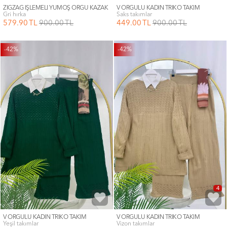
ZİGZAG İŞLEMELİ YUMOŞ ÖRGÜ KAZAK
V ÖRGÜLÜ KADIN TRİKO TAKIM
gri hırka
saks takımlar
579
.90
TL
900
.00
TL
449
.00
TL
900
.00
TL
-42%
-42%
4
V ÖRGÜLÜ KADIN TRİKO TAKIM
V ÖRGÜLÜ KADIN TRİKO TAKIM
yeşil takımlar
vizon takımlar