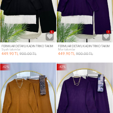
5
7
FERMUAR DETAYLI KADIN TRİKO TAKIM
FERMUAR DETAYLI KADIN TRİKO TAKIM
siyah takımlar
mor takımlar
449
.90
TL
900
.00
TL
449
.90
TL
900
.00
TL
-42%
-42%