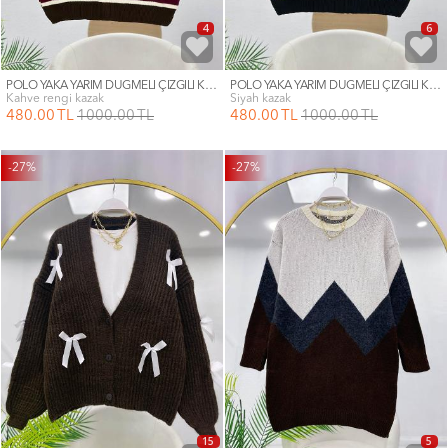
4
6
POLO YAKA YARIM DÜĞMELİ ÇİZGİLİ KAZAK
POLO YAKA YARIM DÜĞMELİ ÇİZGİLİ KAZAK
kahve rengi kazak
siyah kazak
480
.00
TL
1000
.00
TL
480
.00
TL
1000
.00
TL
-27%
-27%
15
5