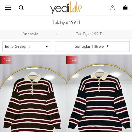
B
s
o
Tek Fiyat 199 Tl
Anasayfa
Tek Fiyat 199 Tl
a
Sonuçları Filtrele
-45%
-45%