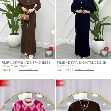
1
5
PELERİN DETAYLI KADIN TRİKO ELBİSE
PELERİN DETAYLI KADIN TRİKO ELBİSE
kahve rengi elbıse
siyah elbıse
649
.00
TL
2000
.00
TL
649
.90
TL
2000
.00
TL
-38%
-20%