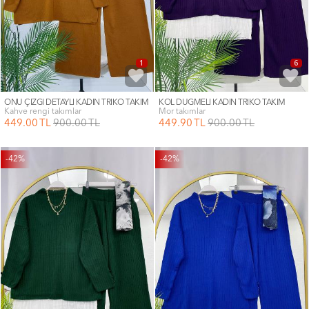
1
6
ÖNÜ ÇİZGİ DETAYLI KADIN TRİKO TAKIM
KOL DÜĞMELİ KADIN TRİKO TAKIM
kahve rengi takımlar
mor takımlar
449
.00
TL
900
.00
TL
449
.90
TL
900
.00
TL
-42%
-42%