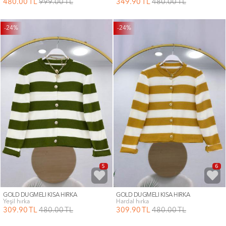
480
.00
TL
999
.00
TL
349
.90
TL
480
.00
TL
-24%
-24%
5
6
GOLD DÜĞMELİ KISA HIRKA
GOLD DÜĞMELİ KISA HIRKA
yeşil hırka
hardal hırka
309
.90
TL
480
.00
TL
309
.90
TL
480
.00
TL