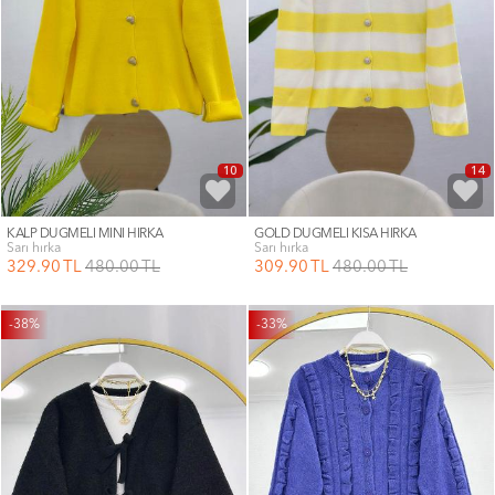
10
14
KALP DÜĞMELİ MİNİ HIRKA
GOLD DÜĞMELİ KISA HIRKA
sarı hırka
sarı hırka
329
.90
TL
480
.00
TL
309
.90
TL
480
.00
TL
-38%
-33%