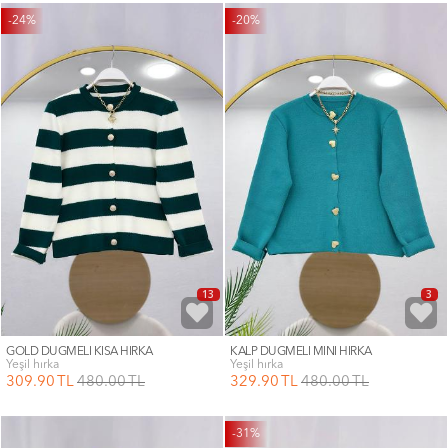
-24%
-20%
13
3
GOLD DÜĞMELİ KISA HIRKA
KALP DÜĞMELİ MİNİ HIRKA
yeşil hırka
yeşil hırka
309
.90
TL
480
.00
TL
329
.90
TL
480
.00
TL
-31%