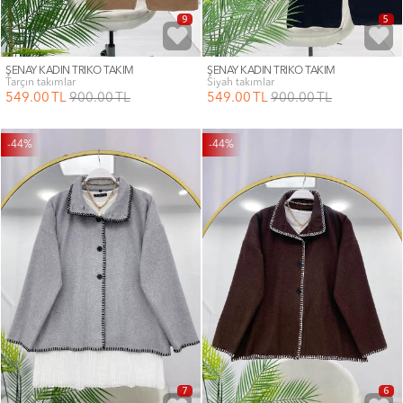
9
5
ŞENAY KADIN TRİKO TAKIM
ŞENAY KADIN TRİKO TAKIM
tarçın takımlar
siyah takımlar
549
.00
TL
900
.00
TL
549
.00
TL
900
.00
TL
-44%
-44%
7
6