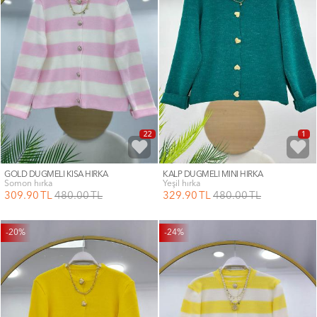
22
1
GOLD DÜĞMELİ KISA HIRKA
KALP DÜĞMELİ MİNİ HIRKA
somon hırka
yeşil hırka
309
.90
TL
480
.00
TL
329
.90
TL
480
.00
TL
-20%
-24%