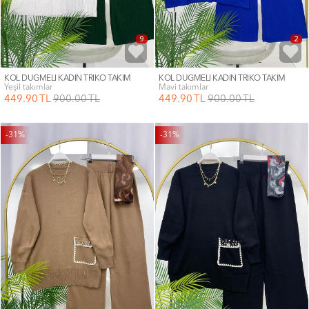
9
2
KOL DÜĞMELİ KADIN TRİKO TAKIM
KOL DÜĞMELİ KADIN TRİKO TAKIM
yeşil takımlar
mavi takımlar
449
.90
TL
900
.00
TL
449
.90
TL
900
.00
TL
-31%
-31%