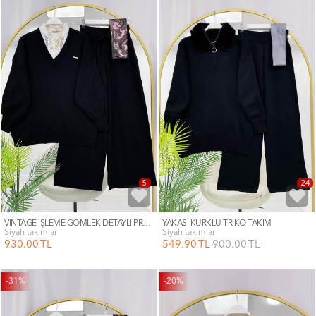
5
24
VİNTAGE İŞLEME GÖMLEK DETAYLI PREMIUM TRİKO TAKIM
YAKASI KÜRKLÜ TRİKO TAKIM
siyah takımlar
siyah takımlar
930
.00
TL
549
.90
TL
900
.00
TL
-31%
-20%