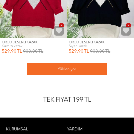
7
7
ÖRGÜ DESENLİ KAZAK
ÖRGÜ DESENLİ KAZAK
kırmızı kazak
siyah kazak
529
.90
TL
900
.00
TL
529
.90
TL
900
.00
TL
Yükleniyor
TEK FİYAT 199 TL
KURUMSAL
YARDIM