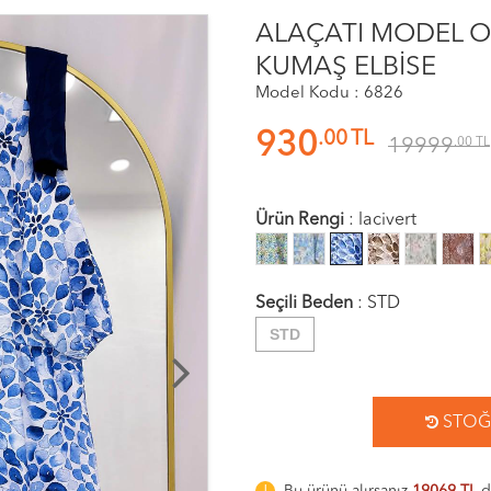
ALAÇATI MODEL O
KUMAŞ ELBİSE
Model Kodu : 6826
.00
TL
930
19999
.00
TL
Ürün Rengi
:
lacivert
Seçili Beden
:
STD
STD
STOĞA