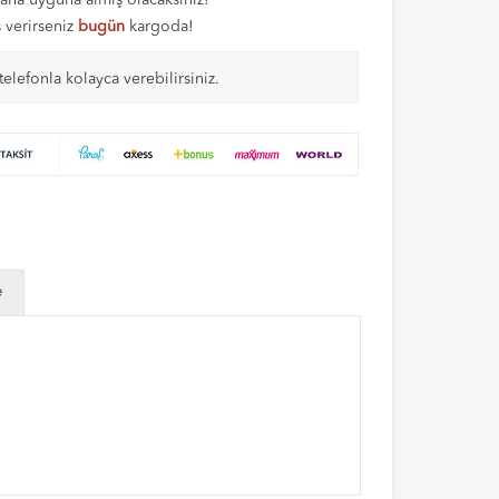
aha uyguna almış olacaksınız!
ş verirseniz
bugün
kargoda!
telefonla kolayca verebilirsiniz.
e