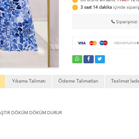
Bu ürünü alırsanız
19069 TL
d
3 saat 14 dakika
içinde sipari
Siparişinizi 
Yıkama Talimatı
Ödeme Talimatları
Teslimat İad
AŞTIR DÖKÜM DÖKÜM DURUR