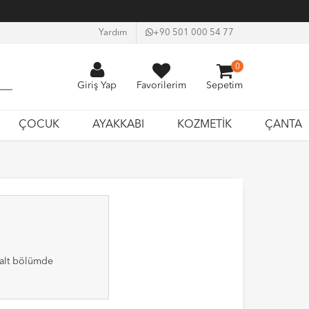
Yardım
+90 501 000 54 77
0
Giriş Yap
Favorilerim
Sepetim
ÇOCUK
AYAKKABI
KOZMETİK
ÇANTA