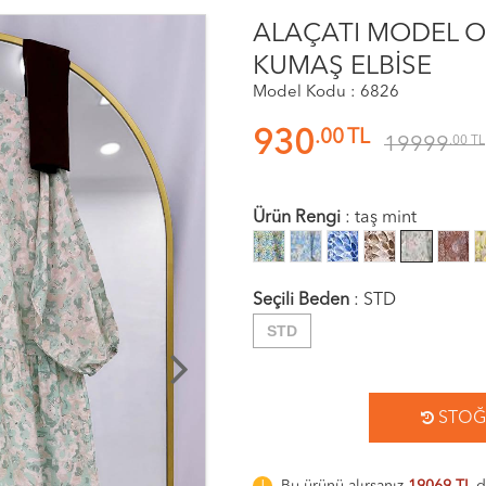
ALAÇATI MODEL O
KUMAŞ ELBİSE
Model Kodu : 6826
.00
TL
930
19999
.00
TL
Ürün Rengi
:
taş mint
Seçili Beden
:
STD
STD
STOĞA