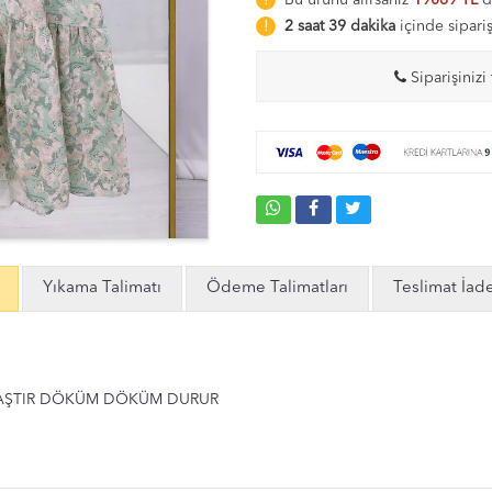
Bu ürünü alırsanız
19069 TL
d
2 saat 39 dakika
içinde sipari
Siparişinizi 
Yıkama Talimatı
Ödeme Talimatları
Teslimat İad
AŞTIR DÖKÜM DÖKÜM DURUR