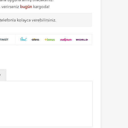
aha uyguna almış olacaksınız!
ş verirseniz
bugün
kargoda!
telefonla kolayca verebilirsiniz.
e