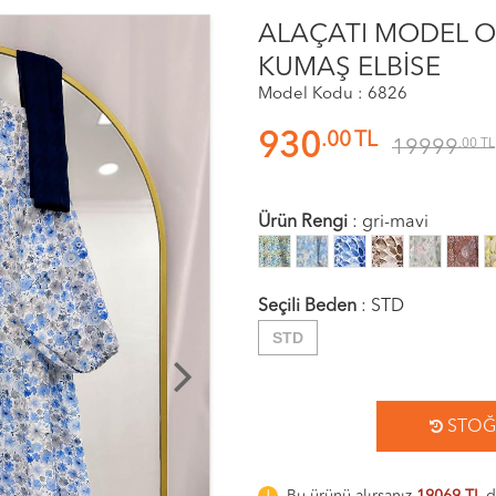
ALAÇATI MODEL O
KUMAŞ ELBİSE
Model Kodu : 6826
.00
TL
930
19999
.00
TL
Ürün Rengi
:
gri-mavi
Seçili Beden
:
STD
STD
STOĞA