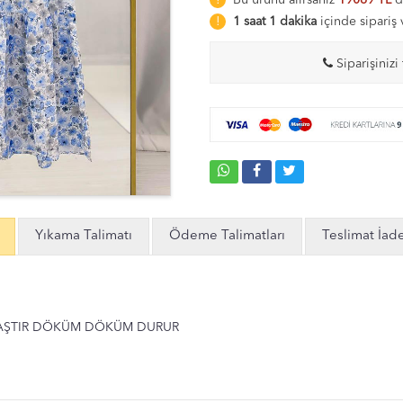
Bu ürünü alırsanız
19069 TL
d
1 saat 1 dakika
içinde sipariş
Siparişinizi 
Yıkama Talimatı
Ödeme Talimatları
Teslimat İad
AŞTIR DÖKÜM DÖKÜM DURUR