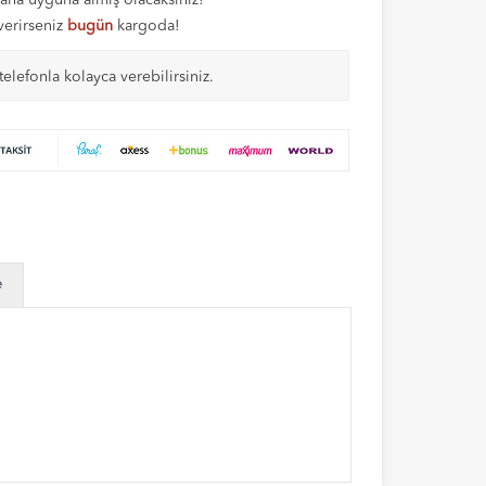
aha uyguna almış olacaksınız!
 verirseniz
bugün
kargoda!
telefonla kolayca verebilirsiniz.
e