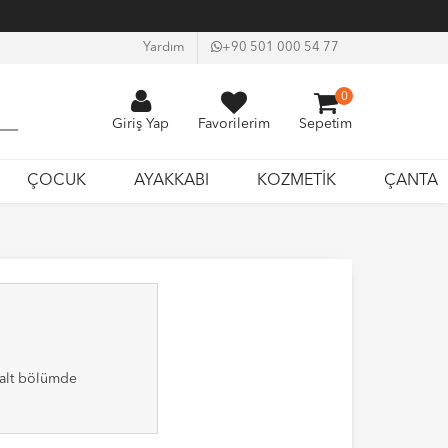
Yardım
+90 501 000 54 77
0
Giriş Yap
Favorilerim
Sepetim
ÇOCUK
AYAKKABI
KOZMETİK
ÇANTA