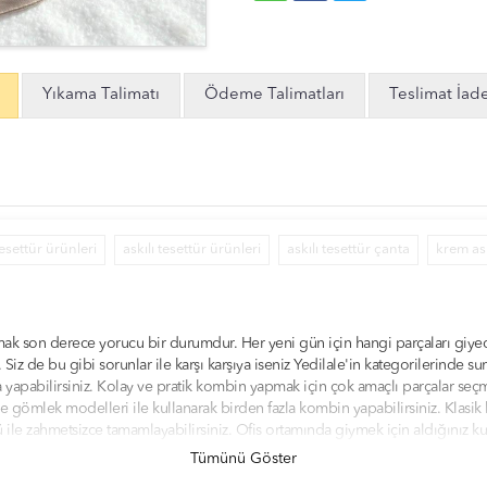
Yıkama Talimatı
Ödeme Talimatları
Teslimat İad
esettür ürünleri
askılı tesettür ürünleri
askılı tesettür çanta
krem ask
mak son derece yorucu bir durumdur. Her yeni gün için hangi parçaları giye
iz de bu gibi sorunlar ile karşı karşıya iseniz Yedilale'in kategorilerinde 
a yapabilirsiniz. Kolay ve pratik kombin yapmak için çok amaçlı parçalar se
gömlek modelleri ile kullanarak birden fazla kombin yapabilirsiniz. Klasik 
ü ile zahmetsizce tamamlayabilirsiniz. Ofis ortamında giymek için aldığınız
iniz. Tarzınıza uygun olan klasik, casual ve spor kombinler yapabilmek için ye
Tümünü Göster