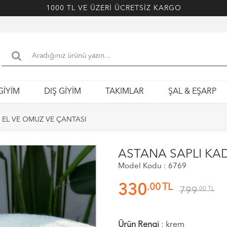
1000 TL VE ÜZERİ ÜCRETSİZ KARGO
GİYİM
DIŞ GİYİM
TAKIMLAR
ŞAL & EŞARP
 EL VE OMUZ VE ÇANTASI
ASTANA SAPLI KAD
Model Kodu : 6769
.00
TL
330
799
.00
TL
Ürün Rengi
:
krem