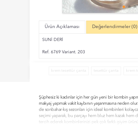
Ürün Açıklaması
Değerlendirmeler
(0)
SUNİ DERİ
Ref. 6769 Variant. 203
krem tesettür çanta
tesettür çanta
krem t
Şüphesiz ki kadınlar için her gün yeni bir kombin yap
makyaj yapmak vakit kaybının yaşanmasına neden olur. S
de sonbahar-kış sezonları için ideal kombinleri kolayc
seçimi yaparak, bu parçayı hem bluz hem kazak hem de 
tercih ederek kombinlerinizi pek çok farklı giyim ürün
tamamlayarak stiletto bir ayakkabı ile taçlandırabilirs
seçim yapabilirsiniz.