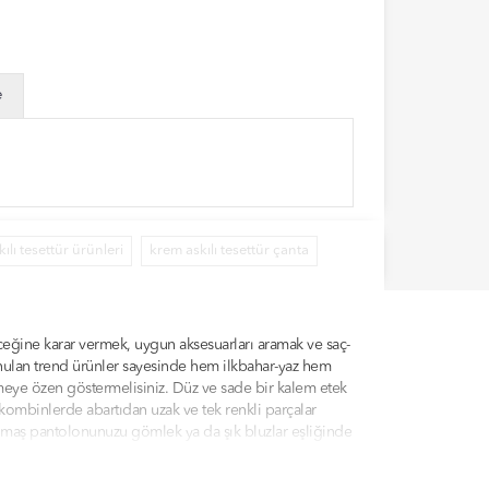
e
ılı tesettür ürünleri
krem askılı tesettür çanta
ceğine karar vermek, uygun aksesuarları aramak ve saç-
sunulan trend ürünler sayesinde hem ilkbahar-yaz hem
çmeye özen göstermelisiniz. Düz ve sade bir kalem etek
kombinlerde abartıdan uzak ve tek renkli parçalar
 kumaş pantolonunuzu gömlek ya da şık bluzlar eşliğinde
dilale.com kategorilerinde sunulan ürünler arasından