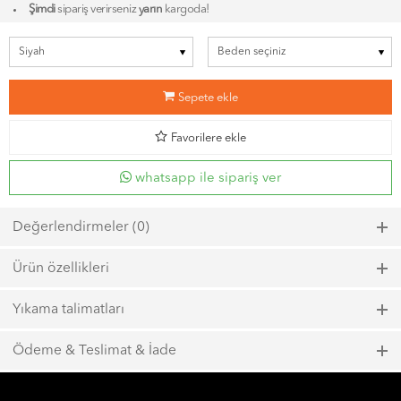
Şimdi
sipariş verirseniz
yarın
kargoda!
b
Sepete ekle
d
Favorilere ekle
whatsapp ile sipariş ver
Değerlendirmeler (0)
Bu ürün için henüz bir değerlendirme yapılmadı.
Ürün özellikleri
Model kodu: 6853, Renk kodu: 100
Yıkama talimatları
Maks. 40ºC sıcaklıkta kısa zamanlı sıkma ile yıkayın.
Ödeme & Teslimat & İade
Çamaşır suyu kullanmayın.
1000 TL ve üzeri
ücretsiz kargo
Maks. 110ºC sıcaklığında ütüleyin.