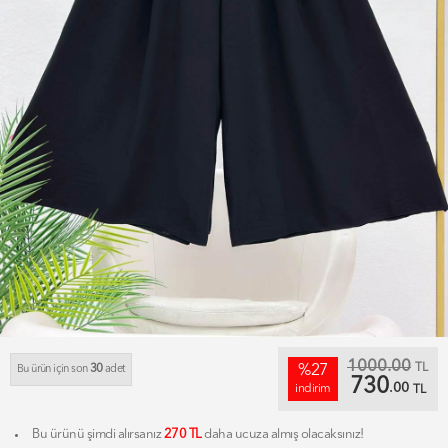
1000.00
TL
30
%27
Bu ürün için son
adet
730
.00
indirim
TL
Bu ürünü şimdi alırsanız
270 TL
daha ucuza almış olacaksınız!