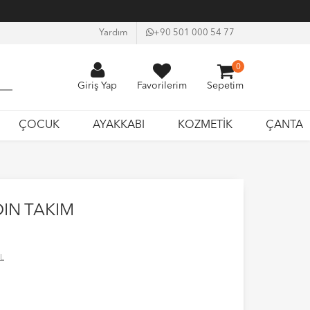
Yardım
+90 501 000 54 77
0
Giriş Yap
Favorilerim
Sepetim
ÇOCUK
AYAKKABI
KOZMETİK
ÇANTA
DIN TAKIM
L