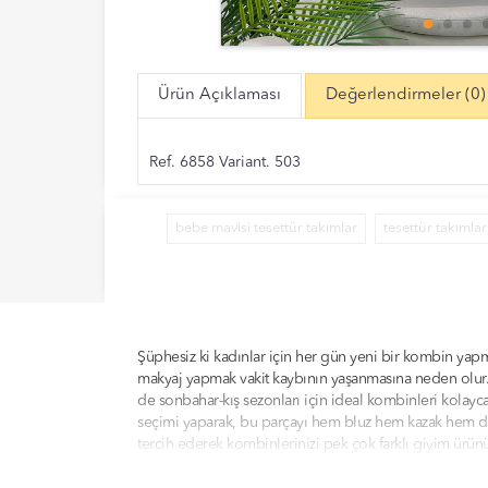
Ürün Açıklaması
Değerlendirmeler
(0)
Ref. 6858 Variant. 503
bebe mavisi tesettür takımlar
tesettür takımlar
Şüphesiz ki kadınlar için her gün yeni bir kombin yap
makyaj yapmak vakit kaybının yaşanmasına neden olur. S
de sonbahar-kış sezonları için ideal kombinleri kolayc
seçimi yaparak, bu parçayı hem bluz hem kazak hem de 
tercih ederek kombinlerinizi pek çok farklı giyim ürün
tamamlayarak stiletto bir ayakkabı ile taçlandırabilirs