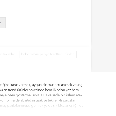
e
r takımlar
bebe mavisi penye tesettür ürünleri
ceğine karar vermek, uygun aksesuarları aramak ve saç-
sunulan trend ürünler sayesinde hem ilkbahar-yaz hem
çmeye özen göstermelisiniz. Düz ve sade bir kalem etek
kombinlerde abartıdan uzak ve tek renkli parçalar
 kumaş pantolonunuzu gömlek ya da şık bluzlar eşliğinde
dilale.com kategorilerinde sunulan ürünler arasından