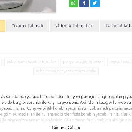
Yıkama Talimatı
Ödeme Talimatları
Teslimat İad
bebe mavisi tesettür ürünleri
penye tesettür ürünleri
penye tesettü
bebe mavisi penye tesettür takımlar
mak son derece yorucu bir durumdur. Her yeni gün için hangi parçaları giye
iz de bu gibi sorunlar ile karşı karşıya iseniz Yedilale'in kategorilerinde 
a yapabilirsiniz. Kolay ve pratik kombin yapmak için çok amaçlı parçalar se
gömlek modelleri ile kullanarak birden fazla kombin yapabilirsiniz. Klasik 
ü ile zahmetsizce tamamlayabilirsiniz. Ofis ortamında giymek için aldığınız
iniz. Tarzınıza uygun olan klasik, casual ve spor kombinler yapabilmek için ye
Tümünü Göster