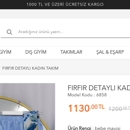
1000 TL VE ÜZERİ ÜCRETSİZ KARGO
GİYİM
DIŞ GİYİM
TAKIMLAR
ŞAL & EŞARP
FIRFIR DETAYLI KADIN TAKIM
FIRFIR DETAYLI KA
Model Kodu : 6858
.00
TL
1130
1200
.00
T
Ürün Rengi
:
bebe mavisi