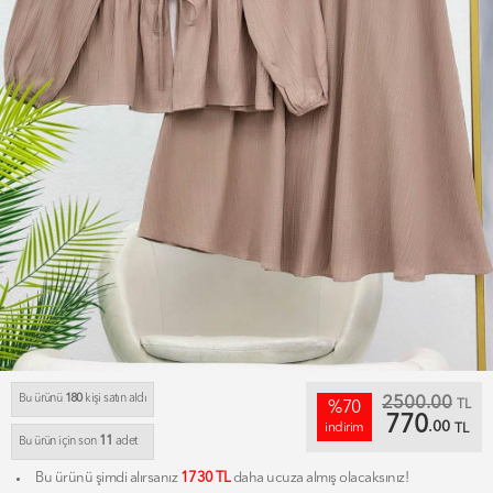
Bu ürünü
180
kişi satın aldı
2500.00
TL
%70
770
.00
indirim
TL
11
Bu ürün için son
adet
Bu ürünü şimdi alırsanız
1730 TL
daha ucuza almış olacaksınız!