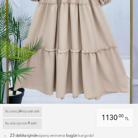
Bu ürünü
24
kişi satın aldı
.00
1130
TL
9
Bu ürün için son
adet
23 dakika içinde
sipariş verirseniz
bugün
kargoda!