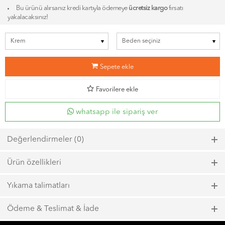
Bu ürünü alırsanız kredi kartıyla ödemeye
ücretsiz kargo
fırsatı
yakalacaksınız!
b
Sepete ekle
d
Favorilere ekle
whatsapp ile sipariş ver
Değerlendirmeler (0)
Bu ürün için henüz bir değerlendirme yapılmadı.
Ürün özellikleri
Model kodu: 6864, Renk kodu: 203
Yıkama talimatları
Maks. 40ºC sıcaklıkta kısa zamanlı sıkma ile yıkayın.
Ödeme & Teslimat & İade
Çamaşır suyu kullanmayın.