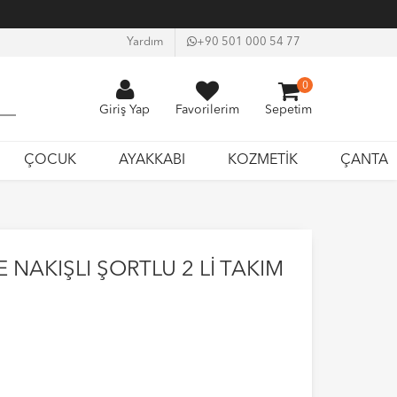
Yardım
+90 501 000 54 77
0
Giriş Yap
Favorilerim
Sepetim
ÇOCUK
AYAKKABI
KOZMETİK
ÇANTA
 NAKIŞLI ŞORTLU 2 Lİ TAKIM