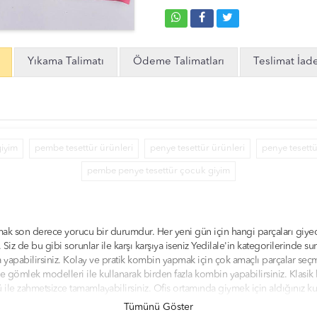
Yıkama Talimatı
Ödeme Talimatları
Teslimat İad
giyim
pembe tesettür ürünleri
penye tesettür ürünleri
penye tesett
pembe penye tesettür çocuk giyim
mak son derece yorucu bir durumdur. Her yeni gün için hangi parçaları giye
iz de bu gibi sorunlar ile karşı karşıya iseniz Yedilale'in kategorilerinde 
a yapabilirsiniz. Kolay ve pratik kombin yapmak için çok amaçlı parçalar se
gömlek modelleri ile kullanarak birden fazla kombin yapabilirsiniz. Klasik 
ü ile zahmetsizce tamamlayabilirsiniz. Ofis ortamında giymek için aldığınız
iniz. Tarzınıza uygun olan klasik, casual ve spor kombinler yapabilmek için ye
Tümünü Göster