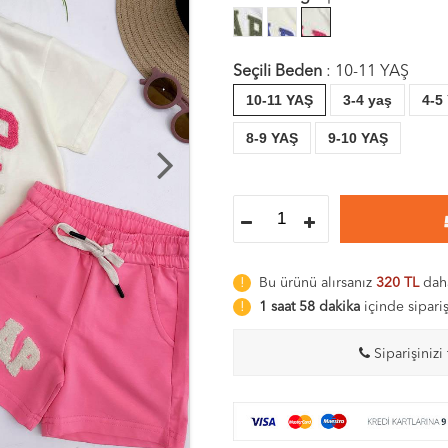
Seçili Beden
:
10-11 YAŞ
10-11 YAŞ
3-4 yaş
4-5
8-9 YAŞ
9-10 YAŞ
Bu ürünü alırsanız
320 TL
daha
1 saat 58 dakika
içinde sipari
Siparişinizi 