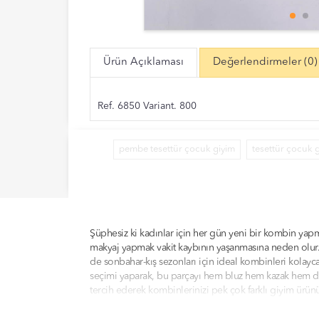
Ürün Açıklaması
Değerlendirmeler
(0)
Ref. 6850 Variant. 800
pembe tesettür çocuk giyim
tesettür çocuk 
Şüphesiz ki kadınlar için her gün yeni bir kombin yap
makyaj yapmak vakit kaybının yaşanmasına neden olur. S
de sonbahar-kış sezonları için ideal kombinleri kolayc
seçimi yaparak, bu parçayı hem bluz hem kazak hem de 
tercih ederek kombinlerinizi pek çok farklı giyim ürün
tamamlayarak stiletto bir ayakkabı ile taçlandırabilirs