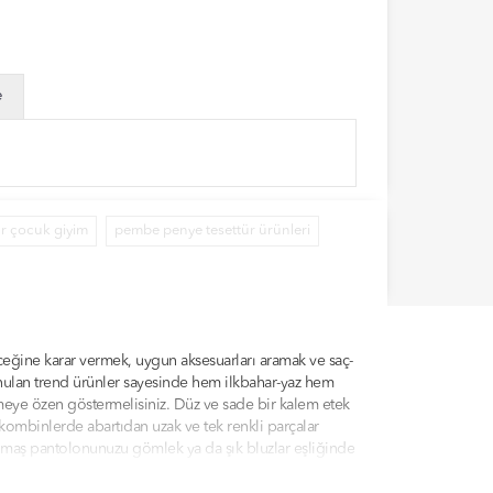
e
ür çocuk giyim
pembe penye tesettür ürünleri
ceğine karar vermek, uygun aksesuarları aramak ve saç-
sunulan trend ürünler sayesinde hem ilkbahar-yaz hem
çmeye özen göstermelisiniz. Düz ve sade bir kalem etek
kombinlerde abartıdan uzak ve tek renkli parçalar
 kumaş pantolonunuzu gömlek ya da şık bluzlar eşliğinde
dilale.com kategorilerinde sunulan ürünler arasından