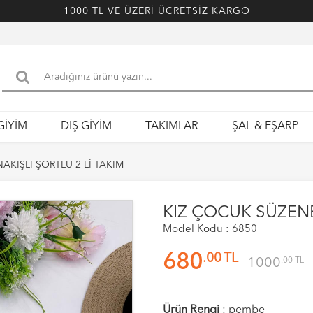
1000 TL VE ÜZERİ ÜCRETSİZ KARGO
GİYİM
DIŞ GİYİM
TAKIMLAR
ŞAL & EŞARP
AKIŞLI ŞORTLU 2 Lİ TAKIM
KIZ ÇOCUK SÜZENE
Model Kodu : 6850
.00
TL
680
1000
.00
TL
Ürün Rengi
:
pembe