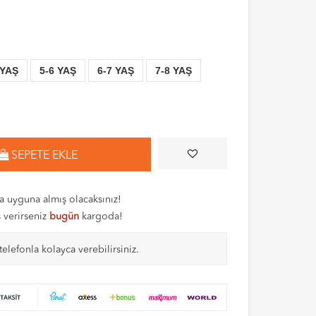
 YAŞ
5-6 YAŞ
6-7 YAŞ
7-8 YAŞ
SEPETE EKLE
 uyguna almış olacaksınız!
ş verirseniz
bugün
kargoda!
telefonla kolayca verebilirsiniz.