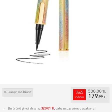
500.00
TL
44
%65
Bu ürün için son
adet
179
.99
indirim
TL
Bu ürünü şimdi alırsanız
320.01 TL
daha ucuza almış olacaksınız!