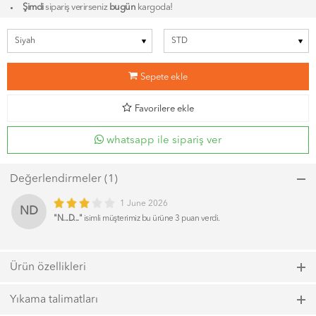
Şimdi
sipariş verirseniz
bugün
kargoda!
b
Sepete ekle
d
Favorilere ekle
whatsapp ile sipariş ver
Değerlendirmeler (1)
1 June 2026
ND
"N...D..."
isimli müşterimiz bu ürüne 3 puan verdi.
Ürün özellikleri
Model kodu: 6544, Renk kodu: 100
Yıkama talimatları
MT KOZMETİK EYELİNER