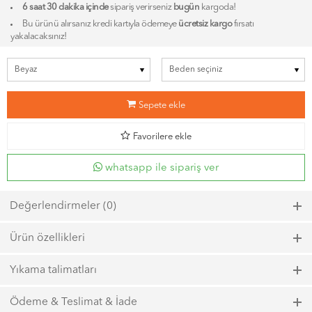
6 saat 30 dakika içinde
sipariş verirseniz
bugün
kargoda!
Bu ürünü alırsanız kredi kartıyla ödemeye
ücretsiz kargo
fırsatı
yakalacaksınız!
b
Sepete ekle
d
Favorilere ekle
whatsapp ile sipariş ver
Değerlendirmeler (0)
Bu ürün için henüz bir değerlendirme yapılmadı.
Ürün özellikleri
Model kodu: 6857, Renk kodu: 200
Yıkama talimatları
Maks. 40ºC sıcaklıkta kısa zamanlı sıkma ile yıkayın.
Ödeme & Teslimat & İade