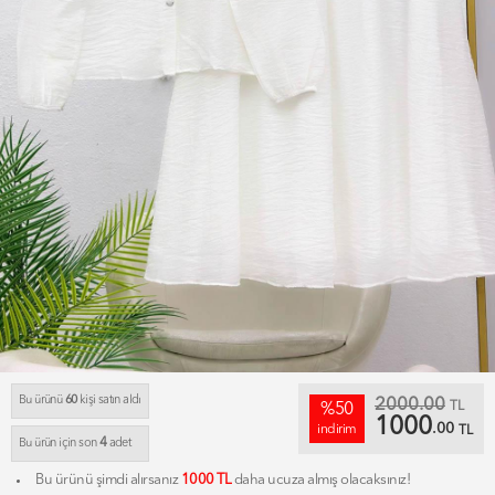
Bu ürünü
60
kişi satın aldı
2000.00
TL
%50
1000
.00
indirim
TL
4
Bu ürün için son
adet
Bu ürünü şimdi alırsanız
1000 TL
daha ucuza almış olacaksınız!