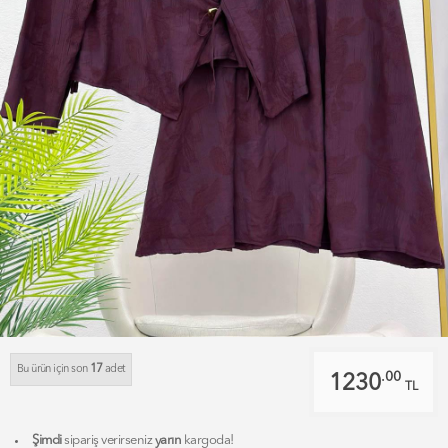
17
Bu ürün için son
adet
.00
1230
TL
Şimdi
sipariş verirseniz
yarın
kargoda!