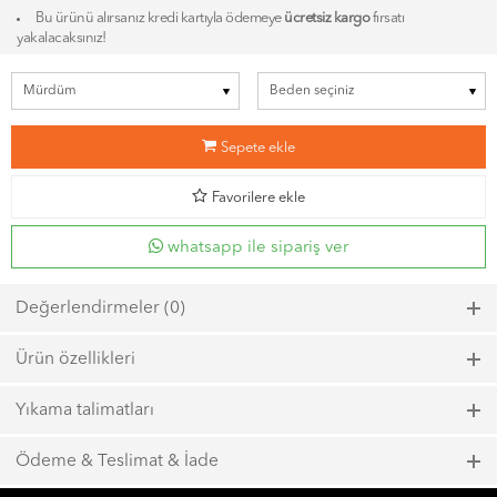
Bu ürünü alırsanız kredi kartıyla ödemeye
ücretsiz kargo
fırsatı
yakalacaksınız!
b
Sepete ekle
d
Favorilere ekle
whatsapp ile sipariş ver
Değerlendirmeler (0)
Bu ürün için henüz bir değerlendirme yapılmadı.
Ürün özellikleri
Model kodu: 6844, Renk kodu: 318
Yıkama talimatları
Maks. 40ºC sıcaklıkta kısa zamanlı sıkma ile yıkayın.
Ödeme & Teslimat & İade
Çamaşır suyu kullanmayın.