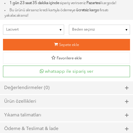
1 gün 23 saat 35 dakika içinde
sipariş verirseniz
Pazartesi
kargoda!
Bu ürünü alırsanız kredi kartıyla ödemeye
ücretsiz kargo
fırsatı
yakalacaksınız!
b
Sepete ekle
d
Favorilere ekle
whatsapp ile sipariş ver
Değerlendirmeler (0)
Bu ürün için henüz bir değerlendirme yapılmadı.
Ürün özellikleri
Model kodu: 6835, Renk kodu: 900
Yıkama talimatları
2li takımdır
çilek kumaştır
Maks. 40ºC sıcaklıkta kısa zamanlı sıkma ile yıkayın.
Ödeme & Teslimat & İade
kalıbı rahat olup, sıcak sezonu için uygun formdadır.