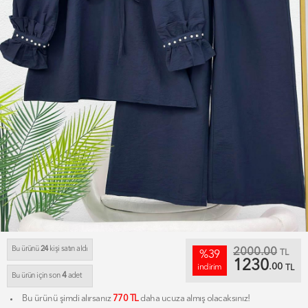
Bu ürünü
24
kişi satın aldı
2000.00
TL
%39
1230
.00
indirim
TL
4
Bu ürün için son
adet
Bu ürünü şimdi alırsanız
770 TL
daha ucuza almış olacaksınız!