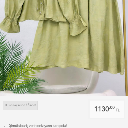
15
Bu ürün için son
adet
.00
1130
TL
Şimdi
sipariş verirseniz
yarın
kargoda!