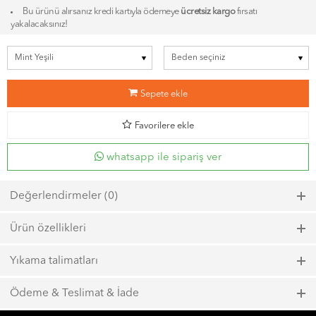
Bu ürünü alırsanız kredi kartıyla ödemeye
ücretsiz kargo
fırsatı
yakalacaksınız!
b
Sepete ekle
d
Favorilere ekle
whatsapp ile sipariş ver
Değerlendirmeler (0)
Bu ürün için henüz bir değerlendirme yapılmadı.
Ürün özellikleri
Model kodu: 6856, Renk kodu: 403
Yıkama talimatları
Maks. 40ºC sıcaklıkta kısa zamanlı sıkma ile yıkayın.
Ödeme & Teslimat & İade
Çamaşır suyu kullanmayın.