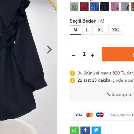
Seçili Beden
:
M
M
L
XL
XXL
Bu ürünü alırsanız
820 TL
daha
22 saat 23 dakika
içinde sipar
Siparişinizi 