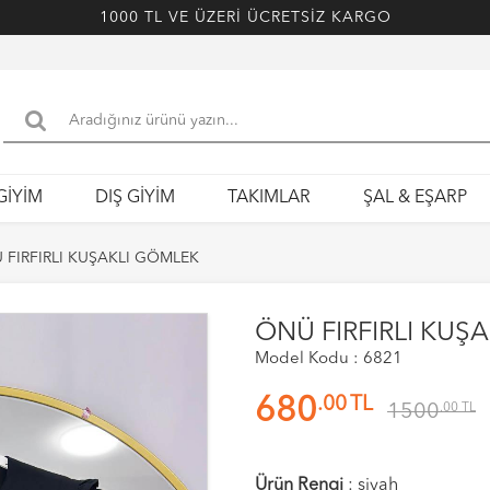
1000 TL VE ÜZERİ ÜCRETSİZ KARGO
GİYİM
DIŞ GİYİM
TAKIMLAR
ŞAL & EŞARP
 FIRFIRLI KUŞAKLI GÖMLEK
ÖNÜ FIRFIRLI KUŞ
Model Kodu : 6821
.00
TL
680
1500
.00
TL
Ürün Rengi
:
siyah