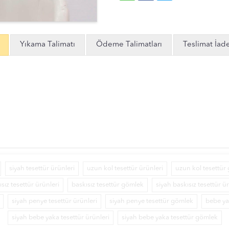
Yıkama Talimatı
Ödeme Talimatları
Teslimat İad
siyah tesettür ürünleri
uzun kol tesettür ürünleri
uzun kol tesettür
sız tesettür ürünleri
baskısız tesettür gömlek
siyah baskısız tesettür ü
siyah penye tesettür ürünleri
siyah penye tesettür gömlek
bebe ya
siyah bebe yaka tesettür ürünleri
siyah bebe yaka tesettür gömlek