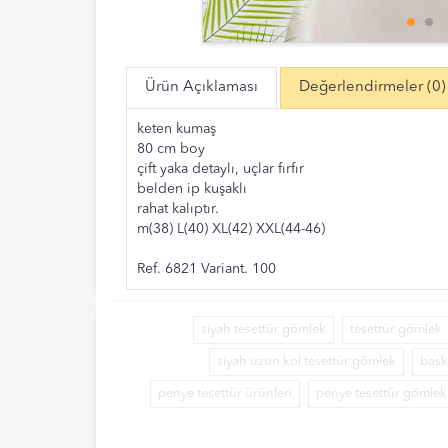
Ürün Açıklaması
Değerlendirmeler
(0)
keten kumaş
80 cm boy
çift yaka detaylı, uçlar fırfır
belden ip kuşaklı
rahat kalıptır.
m(38) L(40) XL(42) XXL(44-46)
Ref. 6821 Variant. 100
siyah tesettür gömlek
tesettür gömlek
siyah uzun kol tesettür gömlek
baskı
penye tesettür ürünleri
penye tesettür gömlek