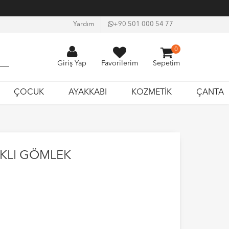
Yardım
+90 501 000 54 77
0
Giriş Yap
Favorilerim
Sepetim
ÇOCUK
AYAKKABI
KOZMETİK
ÇANTA
AKLI GÖMLEK