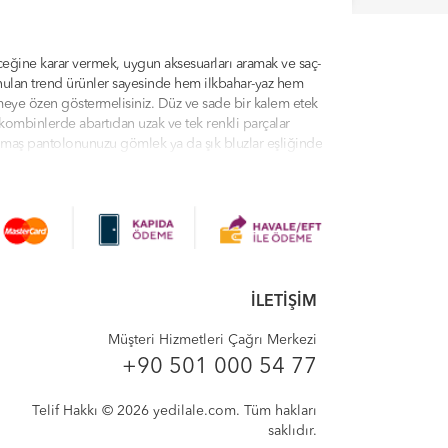
ceğine karar vermek, uygun aksesuarları aramak ve saç-
sunulan trend ürünler sayesinde hem ilkbahar-yaz hem
çmeye özen göstermelisiniz. Düz ve sade bir kalem etek
kombinlerde abartıdan uzak ve tek renkli parçalar
 kumaş pantolonunuzu gömlek ya da şık bluzlar eşliğinde
dilale.com kategorilerinde sunulan ürünler arasından
urada olduğunuz için çok mutluyuz. Yedilale'de modern
yeler, tunikler, eşofman takımları ve daha fazlasını
İLETİŞİM
, profesyonel müşteri hizmetleri, indirim teklifleri ve
 verici kıyafetleri biraz aksesuarla süsleyin! Bütün
Müşteri Hizmetleri Çağrı Merkezi
ışveriş deneyiminizi sorunsuz ve eğlenceli bir hale
+90 501 000 54 77
Telif Hakkı © 2026 yedilale.com. Tüm hakları
saklıdır.