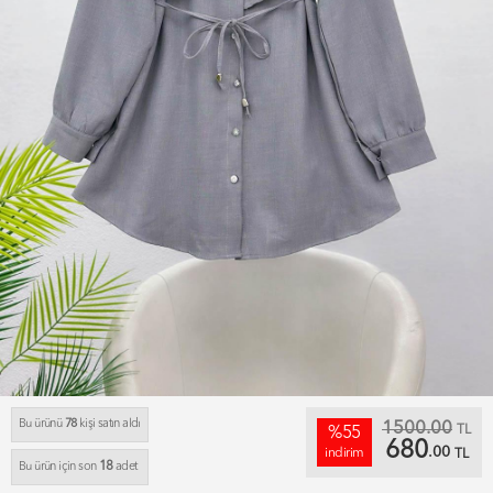
Bu ürünü
78
kişi satın aldı
1500.00
TL
%55
680
.00
indirim
TL
18
Bu ürün için son
adet