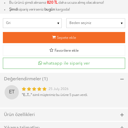
Bu ürünü şimdi alırsanız
820 TL
daha ucuza almış olacaksınız!
Şimdi
sipariş verirseniz
bugün
kargoda!
b
Sepete ekle
d
Favorilere ekle
whatsapp ile sipariş ver
Değerlendirmeler (1)
25 July 2026
ET
"E...T..."
isimli müşterimiz bu ürüne 5 puan verdi.
Ürün özellikleri
Model kodu: 6821, Renk kodu: 700